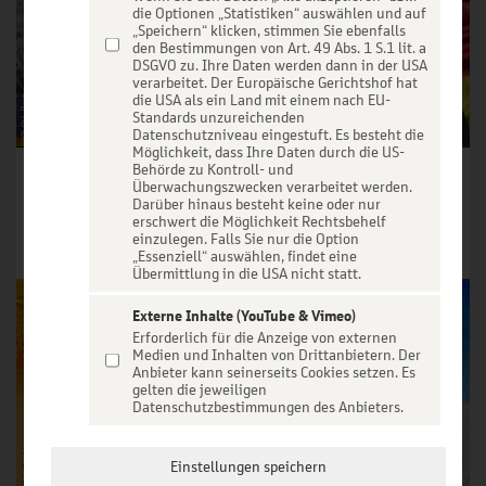
die Optionen „Statistiken“ auswählen und auf
„Speichern“ klicken, stimmen Sie ebenfalls
den Bestimmungen von Art. 49 Abs. 1 S.1 lit. a
DSGVO zu. Ihre Daten werden dann in der USA
verarbeitet. Der Europäische Gerichtshof hat
die USA als ein Land mit einem nach EU-
Standards unzureichenden
Datenschutzniveau eingestuft. Es besteht die
Möglichkeit, dass Ihre Daten durch die US-
Behörde zu Kontroll- und
OLÉ Party-Tour - Die größte Mallorca Party-Tour der Welt
Heino - Made in Germany Solo-Tour
Überwachungszwecken verarbeitet werden.
Darüber hinaus besteht keine oder nur
Tickets ab € 41,90
Tickets ab € 64,90
erschwert die Möglichkeit Rechtsbehelf
einzulegen. Falls Sie nur die Option
Tickets
Tickets
„Essenziell“ auswählen, findet eine
Übermittlung in die USA nicht statt.
Externe Inhalte (YouTube & Vimeo)
Erforderlich für die Anzeige von externen
Medien und Inhalten von Drittanbietern. Der
Anbieter kann seinerseits Cookies setzen. Es
gelten die jeweiligen
Datenschutzbestimmungen des Anbieters.
Einstellungen speichern