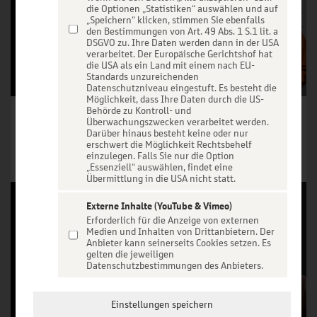
die Optionen „Statistiken“ auswählen und auf
„Speichern“ klicken, stimmen Sie ebenfalls
den Bestimmungen von Art. 49 Abs. 1 S.1 lit. a
DSGVO zu. Ihre Daten werden dann in der USA
verarbeitet. Der Europäische Gerichtshof hat
die USA als ein Land mit einem nach EU-
Standards unzureichenden
Datenschutzniveau eingestuft. Es besteht die
Möglichkeit, dass Ihre Daten durch die US-
Behörde zu Kontroll- und
Alexander Stevens & Jacqueline Belle - True Crime - Toxic Love
Laura Abla & Ceddo - Tour 2027 - Breaking Free
Überwachungszwecken verarbeitet werden.
Darüber hinaus besteht keine oder nur
Tickets ab € 40,40
Tickets ab € 41,65
erschwert die Möglichkeit Rechtsbehelf
einzulegen. Falls Sie nur die Option
Tickets
Tickets
„Essenziell“ auswählen, findet eine
Übermittlung in die USA nicht statt.
Externe Inhalte (YouTube & Vimeo)
Erforderlich für die Anzeige von externen
Medien und Inhalten von Drittanbietern. Der
Anbieter kann seinerseits Cookies setzen. Es
gelten die jeweiligen
Datenschutzbestimmungen des Anbieters.
Einstellungen speichern