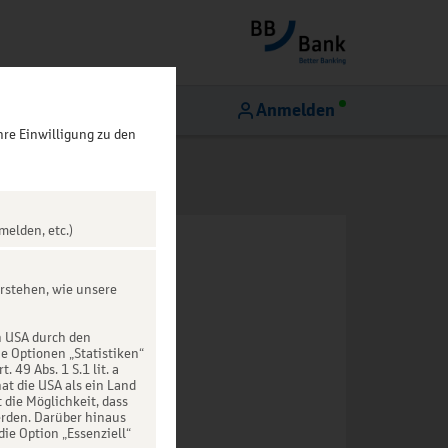
Anmelden
hre Einwilligung zu den
melden, etc.)
rstehen, wie unsere
n USA durch den
ie Optionen „Statistiken“
49 Abs. 1 S.1 lit. a
at die USA als ein Land
die Möglichkeit, dass
rden. Darüber hinaus
die Option „Essenziell“