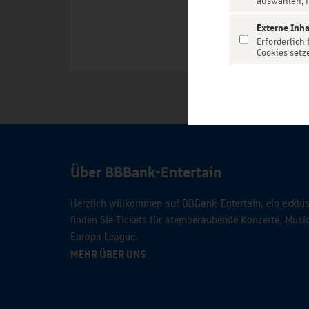
auswählen, f
Externe Inha
Erforderlich
Cookies setz
Über BBBank-Entertain
Herzlich willkommen auf BBBank-Entertain, ein exklusi
finden Sie Tickets für atemberaubende Konzerte, Mus
Europa League.
MEHR ÜBER UNS