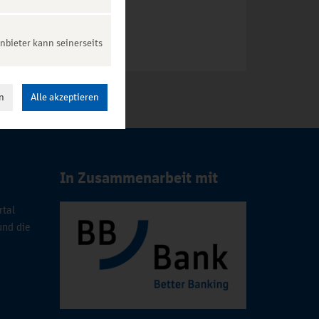
nbieter kann seinerseits
n
Alle akzeptieren
In Zusammenarbeit mit
rtal
und die