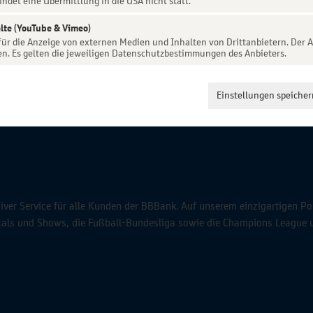
indet eine Übermittlung in die USA nicht statt.
lte (YouTube & Vimeo)
 für die Anzeige von externen Medien und Inhalten von Drittanbietern. Der A
en. Es gelten die jeweiligen Datenschutzbestimmungen des Anbieters.
Einstellungen speicher
ver Service für alle Kunden der BBBank. Auf unserem einzigartigen Po
icals und Shows, die Fußball-Bundesliga sowie die Champions League 