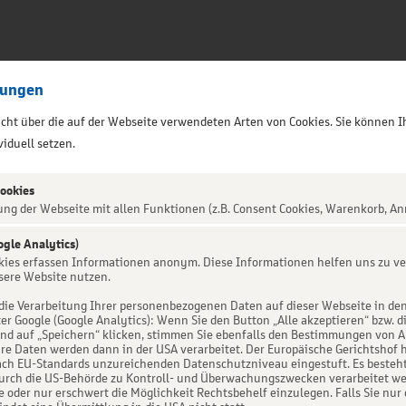
lungen
sicht über die auf der Webseite verwendeten Arten von Cookies. Sie können I
iduell setzen.
Cookies
ung der Webseite mit allen Funktionen (z.B. Consent Cookies, Warenkorb, An
ogle Analytics)
ALTUNG NICHT GEFUNDEN
okies erfassen Informationen anonym. Diese Informationen helfen uns zu ve
sere Website nutzen.
die Verarbeitung Ihrer personenbezogenen Daten auf dieser Webseite in de
er Google (Google Analytics): Wenn Sie den Button „Alle akzeptieren“ bzw. d
d auf „Speichern“ klicken, stimmen Sie ebenfalls den Bestimmungen von Art. 
re Daten werden dann in der USA verarbeitet. Der Europäische Gerichtshof h
ch EU-Standards unzureichenden Datenschutzniveau eingestuft. Es besteht 
urch die US-Behörde zu Kontroll- und Überwachungszwecken verarbeitet we
e oder nur erschwert die Möglichkeit Rechtsbehelf einzulegen. Falls Sie nur 