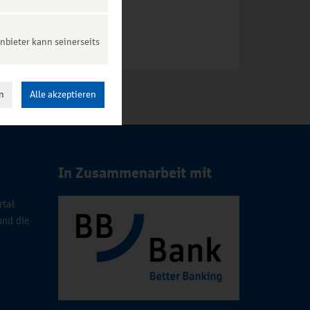
nbieter kann seinerseits
n
Alle akzeptieren
In Zusammenarbeit mit
rtal
und die