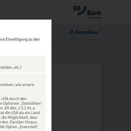
Anmelden
hre Einwilligung zu den
melden, etc.)
rstehen, wie unsere
n USA durch den
ie Optionen „Statistiken“
49 Abs. 1 S.1 lit. a
at die USA als ein Land
die Möglichkeit, dass
rden. Darüber hinaus
die Option „Essenziell“