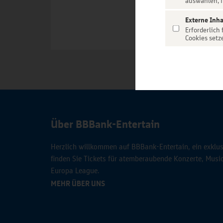
auswählen, f
Externe Inha
Erforderlich
Cookies setz
Über BBBank-Entertain
Herzlich willkommen auf BBBank-Entertain, ein exklusi
finden Sie Tickets für atemberaubende Konzerte, Mus
Europa League.
MEHR ÜBER UNS