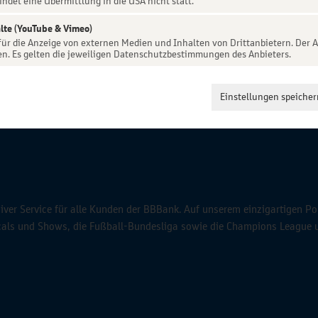
indet eine Übermittlung in die USA nicht statt.
lte (YouTube & Vimeo)
 für die Anzeige von externen Medien und Inhalten von Drittanbietern. Der A
en. Es gelten die jeweiligen Datenschutzbestimmungen des Anbieters.
Einstellungen speicher
ver Service für alle Kunden der BBBank. Auf unserem einzigartigen Po
icals und Shows, die Fußball-Bundesliga sowie die Champions League 