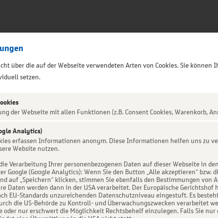
lungen
sicht über die auf der Webseite verwendeten Arten von Cookies. Sie können I
iduell setzen.
Cookies
ung der Webseite mit allen Funktionen (z.B. Consent Cookies, Warenkorb, An
ogle Analytics)
ALTUNG NICHT GEFUNDEN
okies erfassen Informationen anonym. Diese Informationen helfen uns zu ve
sere Website nutzen.
die Verarbeitung Ihrer personenbezogenen Daten auf dieser Webseite in de
er Google (Google Analytics): Wenn Sie den Button „Alle akzeptieren“ bzw. d
d auf „Speichern“ klicken, stimmen Sie ebenfalls den Bestimmungen von Art. 
re Daten werden dann in der USA verarbeitet. Der Europäische Gerichtshof h
ch EU-Standards unzureichenden Datenschutzniveau eingestuft. Es besteht 
urch die US-Behörde zu Kontroll- und Überwachungszwecken verarbeitet we
e oder nur erschwert die Möglichkeit Rechtsbehelf einzulegen. Falls Sie nur 