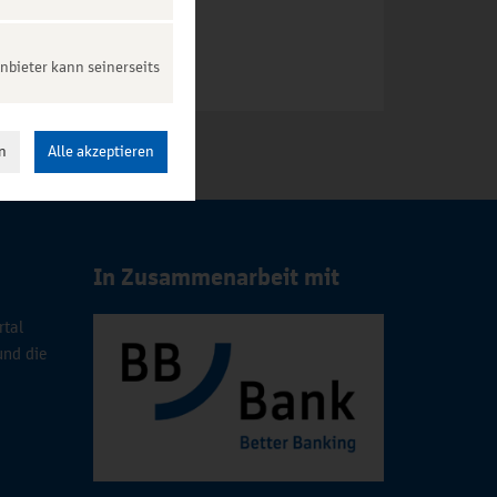
nbieter kann seinerseits
n
Alle akzeptieren
In Zusammenarbeit mit
rtal
und die