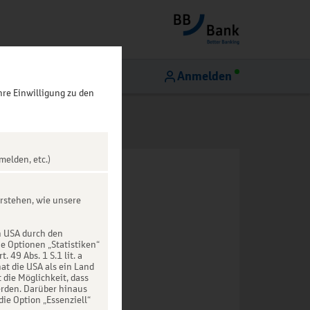
Anmelden
hre Einwilligung zu den
melden, etc.)
rstehen, wie unsere
n USA durch den
ie Optionen „Statistiken“
49 Abs. 1 S.1 lit. a
at die USA als ein Land
die Möglichkeit, dass
rden. Darüber hinaus
die Option „Essenziell“