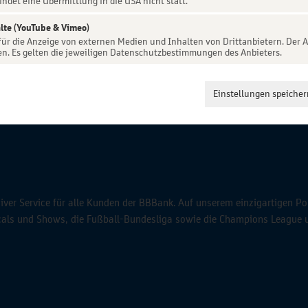
indet eine Übermittlung in die USA nicht statt.
lte (YouTube & Vimeo)
 für die Anzeige von externen Medien und Inhalten von Drittanbietern. Der A
en. Es gelten die jeweiligen Datenschutzbestimmungen des Anbieters.
Einstellungen speicher
ver Service für alle Kunden der BBBank. Auf unserem einzigartigen Po
icals und Shows, die Fußball-Bundesliga sowie die Champions League 