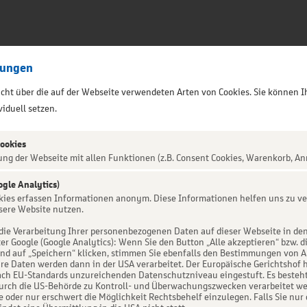
lungen
sicht über die auf der Webseite verwendeten Arten von Cookies. Sie können I
iduell setzen.
Cookies
ung der Webseite mit allen Funktionen (z.B. Consent Cookies, Warenkorb, An
ogle Analytics)
ALTUNG NICHT GEFUNDEN
okies erfassen Informationen anonym. Diese Informationen helfen uns zu ve
sere Website nutzen.
die Verarbeitung Ihrer personenbezogenen Daten auf dieser Webseite in de
er Google (Google Analytics): Wenn Sie den Button „Alle akzeptieren“ bzw. d
d auf „Speichern“ klicken, stimmen Sie ebenfalls den Bestimmungen von Art. 
re Daten werden dann in der USA verarbeitet. Der Europäische Gerichtshof h
ch EU-Standards unzureichenden Datenschutzniveau eingestuft. Es besteht 
urch die US-Behörde zu Kontroll- und Überwachungszwecken verarbeitet we
e oder nur erschwert die Möglichkeit Rechtsbehelf einzulegen. Falls Sie nur 