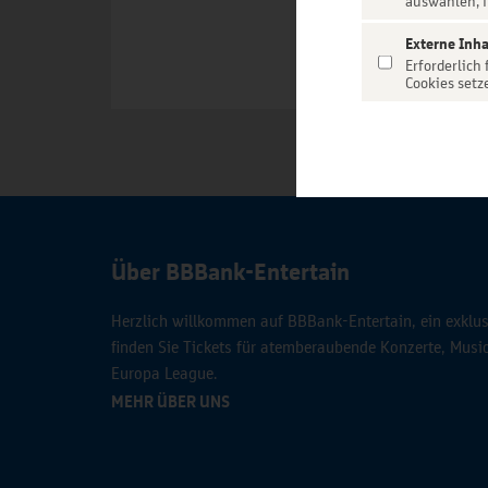
auswählen, f
Externe Inha
Erforderlich
Cookies setz
Über BBBank-Entertain
Herzlich willkommen auf BBBank-Entertain, ein exklusi
finden Sie Tickets für atemberaubende Konzerte, Mus
Europa League.
MEHR ÜBER UNS