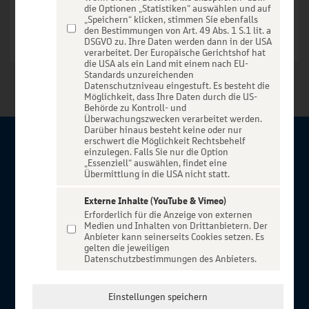
die Optionen „Statistiken“ auswählen und auf
„Speichern“ klicken, stimmen Sie ebenfalls
den Bestimmungen von Art. 49 Abs. 1 S.1 lit. a
DSGVO zu. Ihre Daten werden dann in der USA
verarbeitet. Der Europäische Gerichtshof hat
die USA als ein Land mit einem nach EU-
Standards unzureichenden
Datenschutzniveau eingestuft. Es besteht die
Möglichkeit, dass Ihre Daten durch die US-
Behörde zu Kontroll- und
Überwachungszwecken verarbeitet werden.
Darüber hinaus besteht keine oder nur
erschwert die Möglichkeit Rechtsbehelf
Über BBBank-Entertain
einzulegen. Falls Sie nur die Option
„Essenziell“ auswählen, findet eine
Übermittlung in die USA nicht statt.
Herzlich willkommen auf BBBank-Entertain, ein exklusiver
Service für alle Kunden der BBBank. Auf unserem einzigartigen
Externe Inhalte (YouTube & Vimeo)
Erforderlich für die Anzeige von externen
Portal finden Sie Tickets für atemberaubende Konzerte,
Medien und Inhalten von Drittanbietern. Der
Musicals und Shows, die Fußball-Bundesliga sowie die
Anbieter kann seinerseits Cookies setzen. Es
gelten die jeweiligen
Champions League und die Europa League.
Datenschutzbestimmungen des Anbieters.
MEHR ÜBER UNS
In Zusammenarbeit mit
Einstellungen speichern