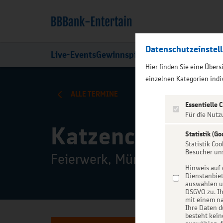
Datenschutzeinstel
Live-Events
Gewinnspiele
Über uns
Hier finden Sie eine Über
);">
einzelnen Kategorien indiv
ALLE TERMINE
Essentielle 
Für die Nutz
Katzenclub Fest
Statistik (Go
Statistik Co
Besucher un
Feierwerk, München
Hinweis auf 
Dienstanbiet
auswählen un
DSGVO zu. Ih
mit einem na
Ihre Daten d
besteht kein