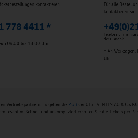
Ticketbestellungen kontaktieren
Für alle Bestell
kontaktieren Sie 
1 778 4411 *
+49(0)2
Telefonnummer nur s
der BBBank
von 09:00 bis 18:00 Uhr
* An Werktagen, 
Uhr
en Vertriebspartnern. Es gelten die
AGB
der CTS EVENTIM AG & Co. KGa
t eventim. Schnell und unkompliziert erhalten Sie die Tickets per Pos