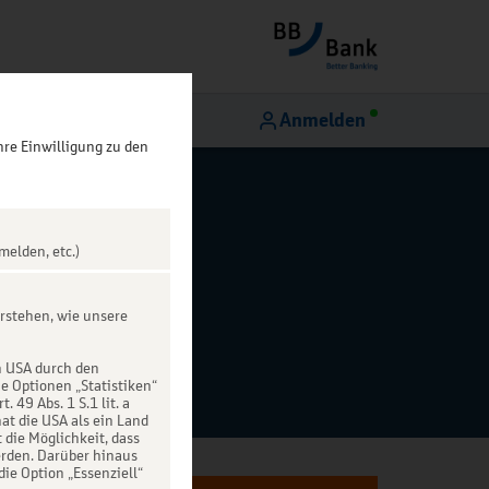
Anmelden
hre Einwilligung zu den
melden, etc.)
rstehen, wie unsere
n USA durch den
ie Optionen „Statistiken“
49 Abs. 1 S.1 lit. a
at die USA als ein Land
die Möglichkeit, dass
rden. Darüber hinaus
die Option „Essenziell“