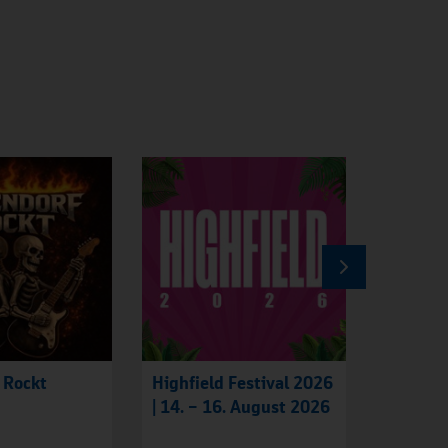
 Rockt
Highfield Festival 2026
Russian
| 14. – 16. August 2026
Festiva