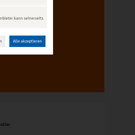
nbieter kann seinerseits
ten.
n
Alle akzeptieren
utler