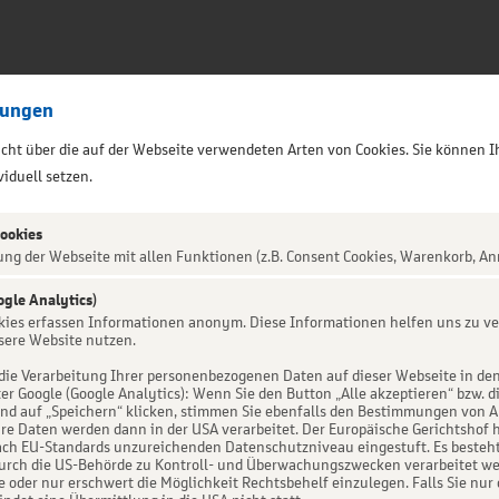
lungen
sicht über die auf der Webseite verwendeten Arten von Cookies. Sie können I
iduell setzen.
Cookies
ung der Webseite mit allen Funktionen (z.B. Consent Cookies, Warenkorb, An
ival
ogle Analytics)
okies erfassen Informationen anonym. Diese Informationen helfen uns zu ve
sere Website nutzen.
die Verarbeitung Ihrer personenbezogenen Daten auf dieser Webseite in de
er Google (Google Analytics): Wenn Sie den Button „Alle akzeptieren“ bzw. d
d auf „Speichern“ klicken, stimmen Sie ebenfalls den Bestimmungen von Art. 
re Daten werden dann in der USA verarbeitet. Der Europäische Gerichtshof h
ch EU-Standards unzureichenden Datenschutzniveau eingestuft. Es besteht 
urch die US-Behörde zu Kontroll- und Überwachungszwecken verarbeitet we
e oder nur erschwert die Möglichkeit Rechtsbehelf einzulegen. Falls Sie nur 