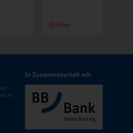
s
Tickets
Tic
In Zusammenarbeit mit
rtal
und die