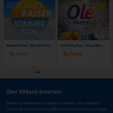
Roland Kaiser - Das Open Air 2026!
OLÉ Party-Tour - Die größte Mallorca Party-Tour der Welt
Tickets
Tickets
Über BBBank-Entertain
Herzlich willkommen auf BBBank-Entertain, ein exklusiver
Service für alle Kunden der BBBank. Auf unserem einzigartigen