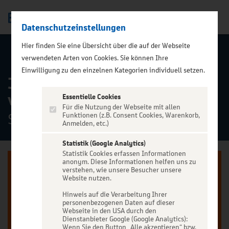
Datenschutzeinstellungen
Men
);">
Hier finden Sie eine Übersicht über die auf der Webseite
ALLE TERMINE
verwendeten Arten von Cookies. Sie können Ihre
Einwilligung zu den einzelnen Kategorien individuell setzen.
JULIAN SOMMER - Endlich
wieder Sommer Tour 2028
Essentielle Cookies
Für die Nutzung der Webseite mit allen
Stadthalle Magdeburg, Magdeburg
Funktionen (z.B. Consent Cookies, Warenkorb,
Anmelden, etc.)
Statistik (Google Analytics)
Statistik Cookies erfassen Informationen
anonym. Diese Informationen helfen uns zu
verstehen, wie unsere Besucher unsere
Website nutzen.
Hinweis auf die Verarbeitung Ihrer
Jetzt anmelden oder registrieren
personenbezogenen Daten auf dieser
Webseite in den USA durch den
Unser Ticketverkauf ist exklusiv für Kunden der
Dienstanbieter Google (Google Analytics):
Wenn Sie den Button „Alle akzeptieren“ bzw.
BBBanken vorbehalten.