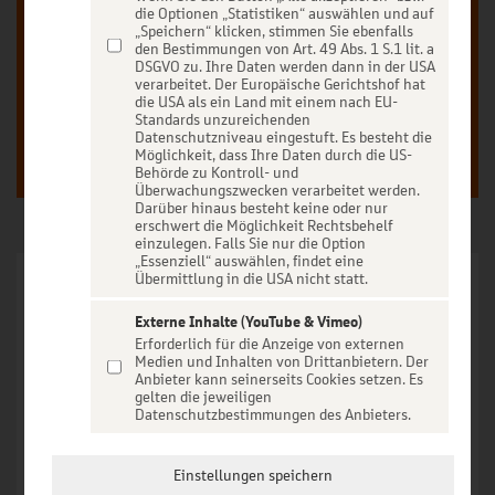
die Optionen „Statistiken“ auswählen und auf
„Speichern“ klicken, stimmen Sie ebenfalls
den Bestimmungen von Art. 49 Abs. 1 S.1 lit. a
DSGVO zu. Ihre Daten werden dann in der USA
verarbeitet. Der Europäische Gerichtshof hat
Anmelden
Registrieren
die USA als ein Land mit einem nach EU-
Standards unzureichenden
Datenschutzniveau eingestuft. Es besteht die
Möglichkeit, dass Ihre Daten durch die US-
Behörde zu Kontroll- und
Überwachungszwecken verarbeitet werden.
Darüber hinaus besteht keine oder nur
erschwert die Möglichkeit Rechtsbehelf
einzulegen. Falls Sie nur die Option
„Essenziell“ auswählen, findet eine
Übermittlung in die USA nicht statt.
Externe Inhalte (YouTube & Vimeo)
Erleben Sie die meistgebuchte Dire Straits-Tribute-Band
Erforderlich für die Anzeige von externen
Europas live!
Medien und Inhalten von Drittanbietern. Der
Anbieter kann seinerseits Cookies setzen. Es
gelten die jeweiligen
Im Vordergrund steht der Sound der um die Welt ging, mit
Datenschutzbestimmungen des Anbieters.
einer Gitarre die keiner von uns je vergessen wird. Wolfgang
Uhlich wird dabei von vielen fachkundigen Fans im In- und
Einstellungen speichern
Ausland als bester Mark Knopfler Gitarren-Imitator