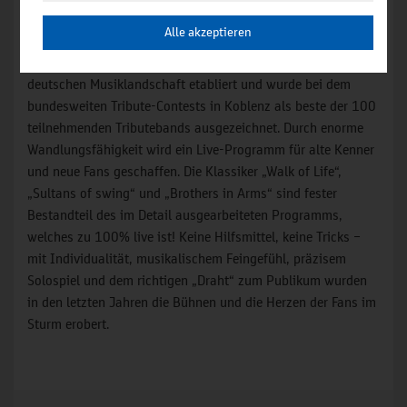
angesehen.
Alle akzeptieren
Die Band hat sich mit fast 1.000 Konzerten fest in der
deutschen Musiklandschaft etabliert und wurde bei dem
bundesweiten Tribute-Contests in Koblenz als beste der 100
teilnehmenden Tributebands ausgezeichnet. Durch enorme
Wandlungsfähigkeit wird ein Live-Programm für alte Kenner
und neue Fans geschaffen. Die Klassiker „Walk of Life“,
„Sultans of swing“ und „Brothers in Arms“ sind fester
Bestandteil des im Detail ausgearbeiteten Programms,
welches zu 100% live ist! Keine Hilfsmittel, keine Tricks –
mit Individualität, musikalischem Feingefühl, präzisem
Solospiel und dem richtigen „Draht“ zum Publikum wurden
in den letzten Jahren die Bühnen und die Herzen der Fans im
Sturm erobert.