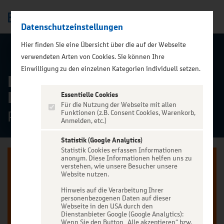
Datenschutzeinstellungen
Men
);">
Hier finden Sie eine Übersicht über die auf der Webseite
ALLE TERMINE
verwendeten Arten von Cookies. Sie können Ihre
Einwilligung zu den einzelnen Kategorien individuell setzen.
Dire Strats - A Tribute to
Dire Straits
Essentielle Cookies
Für die Nutzung der Webseite mit allen
Peterskirche Leipzig, Leipzig
Funktionen (z.B. Consent Cookies, Warenkorb,
Anmelden, etc.)
Statistik (Google Analytics)
Statistik Cookies erfassen Informationen
anonym. Diese Informationen helfen uns zu
verstehen, wie unsere Besucher unsere
Website nutzen.
Hinweis auf die Verarbeitung Ihrer
Jetzt anmelden oder registrieren
personenbezogenen Daten auf dieser
Webseite in den USA durch den
Unser Ticketverkauf ist exklusiv für Kunden der
Dienstanbieter Google (Google Analytics):
Wenn Sie den Button „Alle akzeptieren“ bzw.
BBBanken vorbehalten.