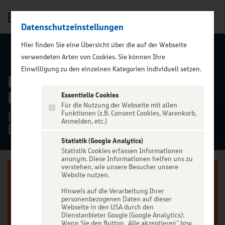
Datenschutzeinstellungen
Men
);">
Hier finden Sie eine Übersicht über die auf der Webseite
ALLE TERMINE
verwendeten Arten von Cookies. Sie können Ihre
Einwilligung zu den einzelnen Kategorien individuell setzen.
Dire Strats - A Tribute to
Dire Straits
Essentielle Cookies
Für die Nutzung der Webseite mit allen
HsD (Gewerkschaftshaus) Erfurt,
Funktionen (z.B. Consent Cookies, Warenkorb,
Anmelden, etc.)
Erfurt
Statistik (Google Analytics)
Statistik Cookies erfassen Informationen
anonym. Diese Informationen helfen uns zu
verstehen, wie unsere Besucher unsere
Website nutzen.
Hinweis auf die Verarbeitung Ihrer
personenbezogenen Daten auf dieser
Jetzt anmelden oder registrieren
Webseite in den USA durch den
Dienstanbieter Google (Google Analytics):
Wenn Sie den Button „Alle akzeptieren“ bzw.