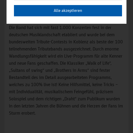
Ausland als bester Mark Knopfler Gitarren-Imitator
Alle akzeptieren
angesehen.
Die Band hat sich mit fast 1.000 Konzerten fest in der
deutschen Musiklandschaft etabliert und wurde bei dem
bundesweiten Tribute-Contests in Koblenz als beste der 100
teilnehmenden Tributebands ausgezeichnet. Durch enorme
Wandlungsfähigkeit wird ein Live-Programm für alte Kenner
und neue Fans geschaffen. Die Klassiker „Walk of Life“,
„Sultans of swing“ und „Brothers in Arms“ sind fester
Bestandteil des im Detail ausgearbeiteten Programms,
welches zu 100% live ist! Keine Hilfsmittel, keine Tricks –
mit Individualität, musikalischem Feingefühl, präzisem
Solospiel und dem richtigen „Draht“ zum Publikum wurden
in den letzten Jahren die Bühnen und die Herzen der Fans im
Sturm erobert.