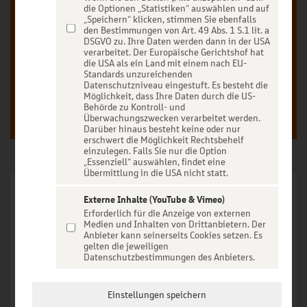
Unser Ticketverkauf ist exklusiv für Kunden der
die Optionen „Statistiken“ auswählen und auf
BBBanken vorbehalten.
„Speichern“ klicken, stimmen Sie ebenfalls
den Bestimmungen von Art. 49 Abs. 1 S.1 lit. a
DSGVO zu. Ihre Daten werden dann in der USA
verarbeitet. Der Europäische Gerichtshof hat
die USA als ein Land mit einem nach EU-
Anmelden
Registrieren
Standards unzureichenden
Datenschutzniveau eingestuft. Es besteht die
Möglichkeit, dass Ihre Daten durch die US-
Behörde zu Kontroll- und
Überwachungszwecken verarbeitet werden.
Darüber hinaus besteht keine oder nur
erschwert die Möglichkeit Rechtsbehelf
einzulegen. Falls Sie nur die Option
„Essenziell“ auswählen, findet eine
Übermittlung in die USA nicht statt.
Externe Inhalte (YouTube & Vimeo)
Erforderlich für die Anzeige von externen
Erleben Sie die meistgebuchte Dire Straits-Tribute-Band
Medien und Inhalten von Drittanbietern. Der
Anbieter kann seinerseits Cookies setzen. Es
Europas live!
gelten die jeweiligen
Datenschutzbestimmungen des Anbieters.
Im Vordergrund steht der Sound der um die Welt ging, mit
einer Gitarre die keiner von uns je vergessen wird. Wolfgang
Einstellungen speichern
Uhlich wird dabei von vielen fachkundigen Fans im In- und