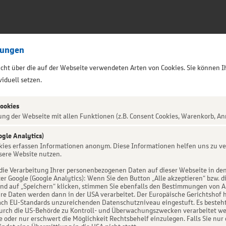
lungen
sicht über die auf der Webseite verwendeten Arten von Cookies. Sie können I
iduell setzen.
Cookies
ung der Webseite mit allen Funktionen (z.B. Consent Cookies, Warenkorb, An
ogle Analytics)
ALTUNG NICHT GEFUNDEN
okies erfassen Informationen anonym. Diese Informationen helfen uns zu ve
sere Website nutzen.
die Verarbeitung Ihrer personenbezogenen Daten auf dieser Webseite in de
er Google (Google Analytics): Wenn Sie den Button „Alle akzeptieren“ bzw. d
d auf „Speichern“ klicken, stimmen Sie ebenfalls den Bestimmungen von Art. 
re Daten werden dann in der USA verarbeitet. Der Europäische Gerichtshof h
ch EU-Standards unzureichenden Datenschutzniveau eingestuft. Es besteht 
urch die US-Behörde zu Kontroll- und Überwachungszwecken verarbeitet we
e oder nur erschwert die Möglichkeit Rechtsbehelf einzulegen. Falls Sie nur 