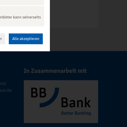
nbieter kann seinerseits
n
Alle akzeptieren
In Zusammenarbeit mit
rtal
und die