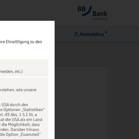
Anmelden
hre Einwilligung zu den
melden, etc.)
rstehen, wie unsere
n USA durch den
ie Optionen „Statistiken“
49 Abs. 1 S.1 lit. a
at die USA als ein Land
die Möglichkeit, dass
rden. Darüber hinaus
die Option „Essenziell“