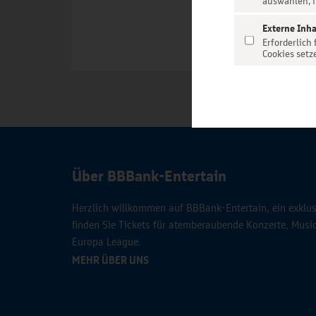
auswählen, f
Externe Inha
Erforderlich
Cookies setz
Über BBBank-Entertain
Herzlich willkommen auf BBBank-Entertain, ein exklusi
finden Sie Tickets für atemberaubende Konzerte, Mus
Europa League.
MEHR ÜBER UNS