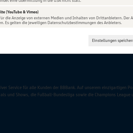
indet eine Übermittlung in die USA nicht statt.
lte (YouTube & Vimeo)
 für die Anzeige von externen Medien und Inhalten von Drittanbietern. Der A
en. Es gelten die jeweiligen Datenschutzbestimmungen des Anbieters.
Einstellungen speicher
ver Service für alle Kunden der BBBank. Auf unserem einzigartigen Po
icals und Shows, die Fußball-Bundesliga sowie die Champions League 