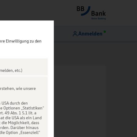
Anmelden
hre Einwilligung zu den
melden, etc.)
rstehen, wie unsere
n USA durch den
ie Optionen „Statistiken“
49 Abs. 1 S.1 lit. a
at die USA als ein Land
die Möglichkeit, dass
rden. Darüber hinaus
die Option „Essenziell“