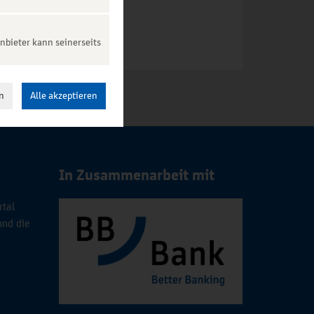
nbieter kann seinerseits
n
Alle akzeptieren
In Zusammenarbeit mit
rtal
und die