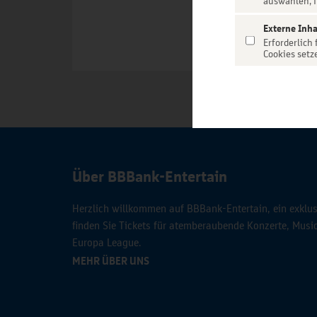
auswählen, f
Externe Inha
Erforderlich
Cookies setz
Über BBBank-Entertain
Herzlich willkommen auf BBBank-Entertain, ein exklusi
finden Sie Tickets für atemberaubende Konzerte, Mus
Europa League.
MEHR ÜBER UNS