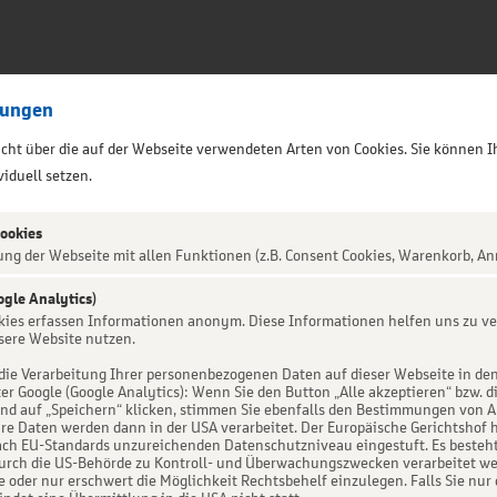
lungen
sicht über die auf der Webseite verwendeten Arten von Cookies. Sie können I
iduell setzen.
Cookies
ung der Webseite mit allen Funktionen (z.B. Consent Cookies, Warenkorb, An
ogle Analytics)
ALTUNG NICHT GEFUNDEN
okies erfassen Informationen anonym. Diese Informationen helfen uns zu ve
sere Website nutzen.
die Verarbeitung Ihrer personenbezogenen Daten auf dieser Webseite in de
er Google (Google Analytics): Wenn Sie den Button „Alle akzeptieren“ bzw. d
d auf „Speichern“ klicken, stimmen Sie ebenfalls den Bestimmungen von Art. 
re Daten werden dann in der USA verarbeitet. Der Europäische Gerichtshof h
ch EU-Standards unzureichenden Datenschutzniveau eingestuft. Es besteht 
urch die US-Behörde zu Kontroll- und Überwachungszwecken verarbeitet we
e oder nur erschwert die Möglichkeit Rechtsbehelf einzulegen. Falls Sie nur 