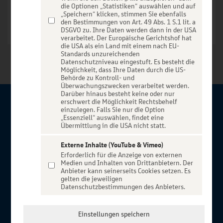
die Optionen „Statistiken“ auswählen und auf
„Speichern“ klicken, stimmen Sie ebenfalls
den Bestimmungen von Art. 49 Abs. 1 S.1 lit. a
DSGVO zu. Ihre Daten werden dann in der USA
verarbeitet. Der Europäische Gerichtshof hat
die USA als ein Land mit einem nach EU-
Standards unzureichenden
Datenschutzniveau eingestuft. Es besteht die
Möglichkeit, dass Ihre Daten durch die US-
Behörde zu Kontroll- und
Überwachungszwecken verarbeitet werden.
Darüber hinaus besteht keine oder nur
erschwert die Möglichkeit Rechtsbehelf
Über BBBank-Entertain
einzulegen. Falls Sie nur die Option
„Essenziell“ auswählen, findet eine
Übermittlung in die USA nicht statt.
Herzlich willkommen auf BBBank-Entertain, ein exklusiver
Service für alle Kunden der BBBank. Auf unserem einzigartigen
Externe Inhalte (YouTube & Vimeo)
Erforderlich für die Anzeige von externen
Portal finden Sie Tickets für atemberaubende Konzerte,
Medien und Inhalten von Drittanbietern. Der
Musicals und Shows, die Fußball-Bundesliga sowie die
Anbieter kann seinerseits Cookies setzen. Es
gelten die jeweiligen
Champions League und die Europa League.
Datenschutzbestimmungen des Anbieters.
MEHR ÜBER UNS
In Zusammenarbeit mit
Einstellungen speichern