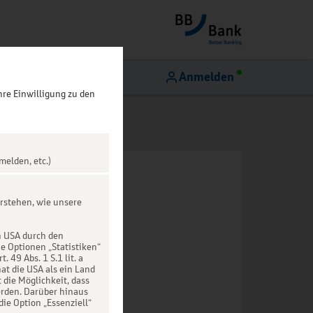
Anmelden
hre Einwilligung zu den
melden, etc.)
rstehen, wie unsere
n USA durch den
ie Optionen „Statistiken“
49 Abs. 1 S.1 lit. a
at die USA als ein Land
die Möglichkeit, dass
rden. Darüber hinaus
die Option „Essenziell“