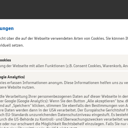
lungen
sicht über die auf der Webseite verwendeten Arten von Cookies. Sie können I
iduell setzen.
Cookies
ung der Webseite mit allen Funktionen (z.B. Consent Cookies, Warenkorb, An
ogle Analytics)
ALTUNG NICHT GEFUNDEN
okies erfassen Informationen anonym. Diese Informationen helfen uns zu ve
sere Website nutzen.
die Verarbeitung Ihrer personenbezogenen Daten auf dieser Webseite in de
er Google (Google Analytics): Wenn Sie den Button „Alle akzeptieren“ bzw. d
d auf „Speichern“ klicken, stimmen Sie ebenfalls den Bestimmungen von Art. 
re Daten werden dann in der USA verarbeitet. Der Europäische Gerichtshof h
ch EU-Standards unzureichenden Datenschutzniveau eingestuft. Es besteht 
urch die US-Behörde zu Kontroll- und Überwachungszwecken verarbeitet we
e oder nur erschwert die Möglichkeit Rechtsbehelf einzulegen. Falls Sie nur 