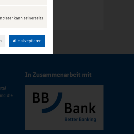
nbieter kann seinerseits
n
Alle akzeptieren
In Zusammenarbeit mit
rtal
und die