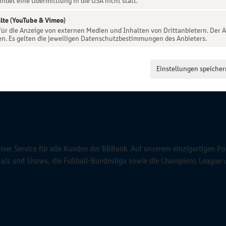
indet eine Übermittlung in die USA nicht statt.
lte (YouTube & Vimeo)
 für die Anzeige von externen Medien und Inhalten von Drittanbietern. Der A
en. Es gelten die jeweiligen Datenschutzbestimmungen des Anbieters.
Einstellungen speicher
ver Service für alle Kunden der BBBank. Auf unserem einzigartigen Po
icals und Shows, die Fußball-Bundesliga sowie die Champions League 