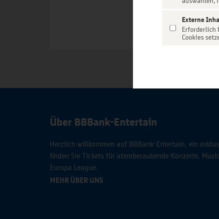
auswählen, f
Externe Inha
Erforderlich
Cookies setz
Über BBBank-Entertain
Herzlich willkommen auf BBBank-Entertain, ein exklusi
finden Sie Tickets für atemberaubende Konzerte, Mus
Europa League.
MEHR ÜBER UNS