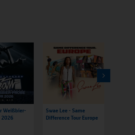
r Weißbier-
Swae Lee - Same
Weser-Al
r 2026
Difference Tour Europe
Charit
HipHop 