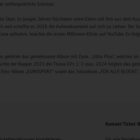
r umfangreichste Solotour.
ten Start. In jungen Jahren flüchteten seine Eltern mit ihm aus dem Ko
h und schaffte es 2016 die Aufmerksamkeit auf sich zu ziehen: Der Son
una aufnahm, knackte die ersten Millionen Klicks auf YouTube. Es fol
ses gehören das gemeinsame Album mit Zuna, „Ultra Plus“, welches i
achte der Rapper 2023 die Tirana EPs 1-3 raus. 2024 folgten das ge
r Eins-Album „EUROSPORT“ sowie das Soloalbum „FÜR ALLE BLOCKS“.
Kontakt Ticket-B
Ticketbestellungen kontaktieren
Für alle Bestell