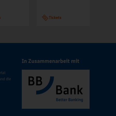
s
Tickets
Tic
In Zusammenarbeit mit
rtal
und die