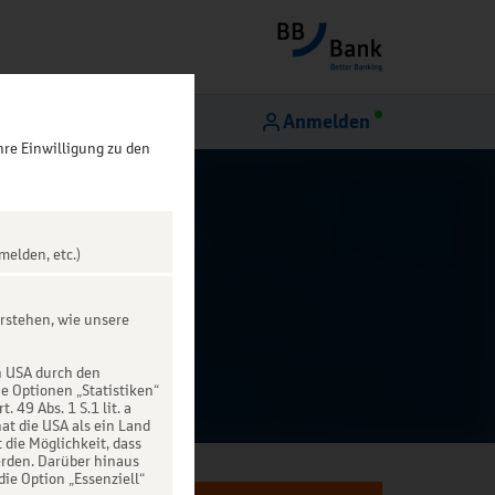
Anmelden
hre Einwilligung zu den
melden, etc.)
rstehen, wie unsere
n USA durch den
ie Optionen „Statistiken“
49 Abs. 1 S.1 lit. a
at die USA als ein Land
die Möglichkeit, dass
rden. Darüber hinaus
die Option „Essenziell“