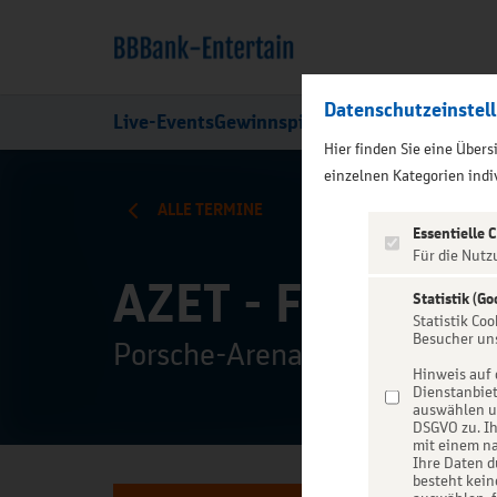
Datenschutzeinstel
Live-Events
Gewinnspiele
Über uns
Hier finden Sie eine Über
);">
einzelnen Kategorien indiv
ALLE TERMINE
Essentielle 
Für die Nutz
AZET - Fast Life
Statistik (Go
Statistik Co
Besucher un
Porsche-Arena, Stuttgart
Hinweis auf 
Dienstanbiet
auswählen un
DSGVO zu. Ih
mit einem na
Ihre Daten d
besteht kein