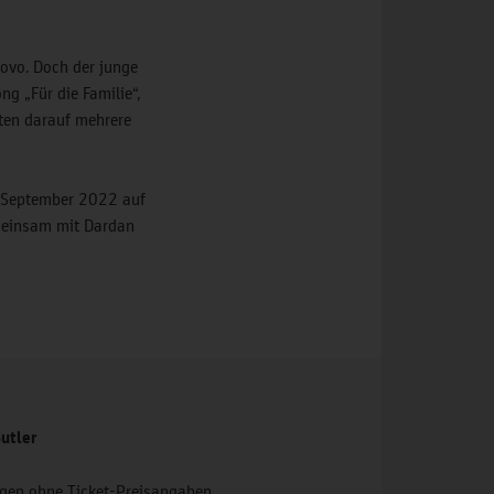
sovo. Doch der junge
g „Für die Familie“,
gten darauf mehrere
m September 2022 auf
meinsam mit Dardan
utler
ungen ohne Ticket-Preisangaben