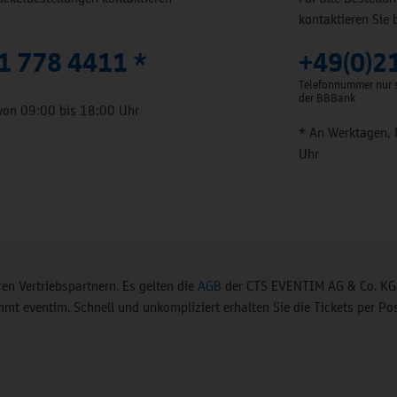
kontaktieren Sie 
1 778 4411 *
+49(0)2
Telefonnummer nur s
der BBBank
von 09:00 bis 18:00 Uhr
* An Werktagen, 
Uhr
en Vertriebspartnern. Es gelten die
AGB
der CTS EVENTIM AG & Co. KGa
t eventim. Schnell und unkompliziert erhalten Sie die Tickets per Pos