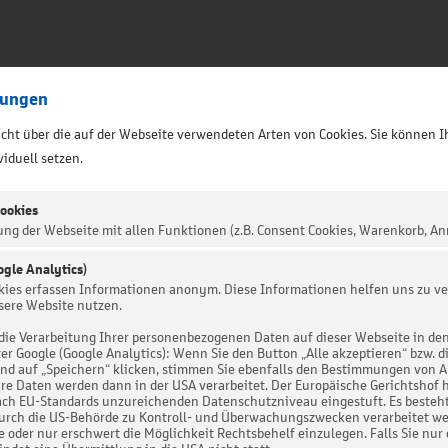
lungen
sicht über die auf der Webseite verwendeten Arten von Cookies. Sie können I
iduell setzen.
Cookies
ung der Webseite mit allen Funktionen (z.B. Consent Cookies, Warenkorb, An
 Forever Tour 2026
ogle Analytics)
okies erfassen Informationen anonym. Diese Informationen helfen uns zu ve
sere Website nutzen.
die Verarbeitung Ihrer personenbezogenen Daten auf dieser Webseite in de
er Google (Google Analytics): Wenn Sie den Button „Alle akzeptieren“ bzw. d
d auf „Speichern“ klicken, stimmen Sie ebenfalls den Bestimmungen von Art. 
re Daten werden dann in der USA verarbeitet. Der Europäische Gerichtshof h
ch EU-Standards unzureichenden Datenschutzniveau eingestuft. Es besteht 
urch die US-Behörde zu Kontroll- und Überwachungszwecken verarbeitet we
e oder nur erschwert die Möglichkeit Rechtsbehelf einzulegen. Falls Sie nur 