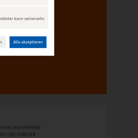
nbieter kann seinerseits
ten.
n
Alle akzeptieren
 sechs ausverkauften
 „FAST LIFE FOREVER