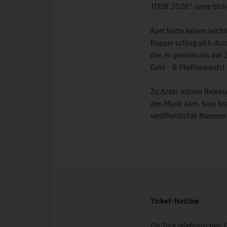
TOUR 2026“ seine bishe
Azet hatte keinen leich
Rapper schlug sich durc
den er gemeinsam mit Z
Gold - & Platinawards!
Zu Azets letzten Relea
den Markt kam. Solo br
veröffentlichte Numme
Ticket-Hotline
Für Ihre telefonischen 