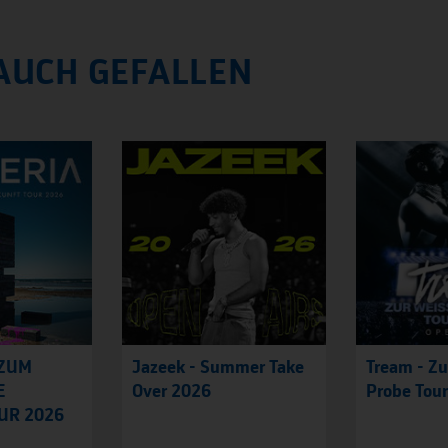
AUCH GEFALLEN
 ZUM
Jazeek - Summer Take
Tream - Zu
E
Over 2026
Probe Tou
UR 2026