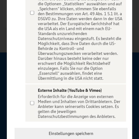
die Optionen „Statistiken“ auswählen und auf
„Speichern“ klicken, stimmen Sie ebenfalls
den Bestimmungen von Art. 49 Abs. 1 S.1 lit. a
DSGVO zu. Ihre Daten werden dann in der USA
verarbeitet. Der Europäische Gerichtshof hat
die USA als ein Land mit einem nach EU-
Standards unzureichenden
Datenschutzniveau eingestuft. Es besteht die
Möglichkeit, dass Ihre Daten durch die US-
Behörde zu Kontroll- und
Überwachungszwecken verarbeitet werden.
Darüber hinaus besteht keine oder nur
erschwert die Möglichkeit Rechtsbehelf
Über BBBank-Entertain
einzulegen. Falls Sie nur die Option
„Essenziell“ auswählen, findet eine
Übermittlung in die USA nicht statt.
Herzlich willkommen auf BBBank-Entertain, ein exklusiver
Service für alle Kunden der BBBank. Auf unserem einzigartigen
Externe Inhalte (YouTube & Vimeo)
Erforderlich für die Anzeige von externen
Portal finden Sie Tickets für atemberaubende Konzerte,
Medien und Inhalten von Drittanbietern. Der
Musicals und Shows, die Fußball-Bundesliga sowie die
Anbieter kann seinerseits Cookies setzen. Es
gelten die jeweiligen
Champions League und die Europa League.
Datenschutzbestimmungen des Anbieters.
MEHR ÜBER UNS
In Zusammenarbeit mit
Einstellungen speichern