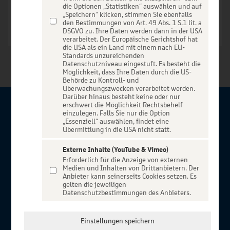
die Optionen „Statistiken“ auswählen und auf
„Speichern“ klicken, stimmen Sie ebenfalls
den Bestimmungen von Art. 49 Abs. 1 S.1 lit. a
DSGVO zu. Ihre Daten werden dann in der USA
verarbeitet. Der Europäische Gerichtshof hat
die USA als ein Land mit einem nach EU-
Standards unzureichenden
Datenschutzniveau eingestuft. Es besteht die
Möglichkeit, dass Ihre Daten durch die US-
Behörde zu Kontroll- und
Überwachungszwecken verarbeitet werden.
Darüber hinaus besteht keine oder nur
erschwert die Möglichkeit Rechtsbehelf
Über BBBank-Entertain
einzulegen. Falls Sie nur die Option
„Essenziell“ auswählen, findet eine
Übermittlung in die USA nicht statt.
Herzlich willkommen auf BBBank-Entertain, ein exklusiver
Service für alle Kunden der BBBank. Auf unserem einzigartigen
Externe Inhalte (YouTube & Vimeo)
Erforderlich für die Anzeige von externen
Portal finden Sie Tickets für atemberaubende Konzerte,
Medien und Inhalten von Drittanbietern. Der
Musicals und Shows, die Fußball-Bundesliga sowie die
Anbieter kann seinerseits Cookies setzen. Es
gelten die jeweiligen
Champions League und die Europa League.
Datenschutzbestimmungen des Anbieters.
MEHR ÜBER UNS
In Zusammenarbeit mit
Einstellungen speichern