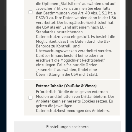
die Optionen „Statistiken“ auswählen und auf
„Speichern“ klicken, stimmen Sie ebenfalls
den Bestimmungen von Art. 49 Abs. 1 S.1 lit. a
DSGVO zu. Ihre Daten werden dann in der USA
verarbeitet. Der Europäische Gerichtshof hat
die USA als ein Land mit einem nach EU-
Standards unzureichenden
Datenschutzniveau eingestuft. Es besteht die
Möglichkeit, dass Ihre Daten durch die US-
Behörde zu Kontroll- und
Überwachungszwecken verarbeitet werden.
Darüber hinaus besteht keine oder nur
erschwert die Möglichkeit Rechtsbehelf
Über BBBank-Entertain
einzulegen. Falls Sie nur die Option
„Essenziell“ auswählen, findet eine
Übermittlung in die USA nicht statt.
Herzlich willkommen auf BBBank-Entertain, ein exklusiver
Service für alle Kunden der BBBank. Auf unserem einzigartigen
Externe Inhalte (YouTube & Vimeo)
Erforderlich für die Anzeige von externen
Portal finden Sie Tickets für atemberaubende Konzerte,
Medien und Inhalten von Drittanbietern. Der
Musicals und Shows, die Fußball-Bundesliga sowie die
Anbieter kann seinerseits Cookies setzen. Es
gelten die jeweiligen
Champions League und die Europa League.
Datenschutzbestimmungen des Anbieters.
MEHR ÜBER UNS
In Zusammenarbeit mit
Einstellungen speichern