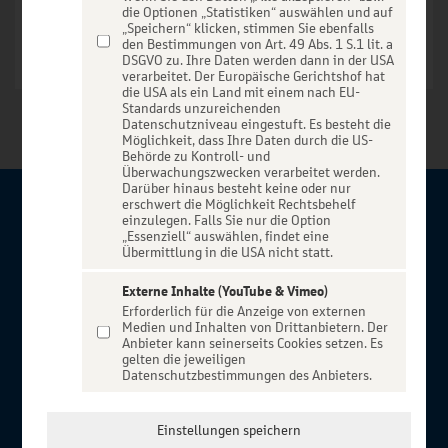
die Optionen „Statistiken“ auswählen und auf
„Speichern“ klicken, stimmen Sie ebenfalls
den Bestimmungen von Art. 49 Abs. 1 S.1 lit. a
DSGVO zu. Ihre Daten werden dann in der USA
verarbeitet. Der Europäische Gerichtshof hat
die USA als ein Land mit einem nach EU-
Standards unzureichenden
Datenschutzniveau eingestuft. Es besteht die
Möglichkeit, dass Ihre Daten durch die US-
Behörde zu Kontroll- und
Überwachungszwecken verarbeitet werden.
Darüber hinaus besteht keine oder nur
erschwert die Möglichkeit Rechtsbehelf
Über BBBank-Entertain
einzulegen. Falls Sie nur die Option
„Essenziell“ auswählen, findet eine
Übermittlung in die USA nicht statt.
Herzlich willkommen auf BBBank-Entertain, ein exklusiver
Service für alle Kunden der BBBank. Auf unserem einzigartigen
Externe Inhalte (YouTube & Vimeo)
Erforderlich für die Anzeige von externen
Portal finden Sie Tickets für atemberaubende Konzerte,
Medien und Inhalten von Drittanbietern. Der
Musicals und Shows, die Fußball-Bundesliga sowie die
Anbieter kann seinerseits Cookies setzen. Es
gelten die jeweiligen
Champions League und die Europa League.
Datenschutzbestimmungen des Anbieters.
MEHR ÜBER UNS
In Zusammenarbeit mit
Einstellungen speichern