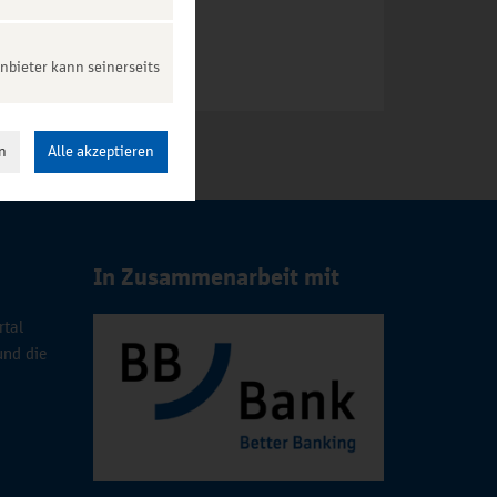
nbieter kann seinerseits
n
Alle akzeptieren
In Zusammenarbeit mit
rtal
und die