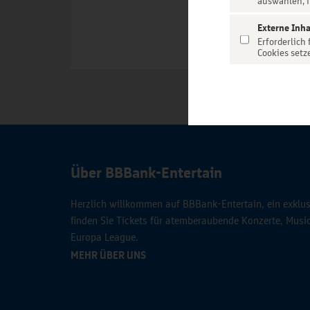
auswählen, f
Externe Inha
Erforderlich
Cookies setz
Über BBBank-Entertain
Herzlich willkommen auf BBBank-Entertain, ein exklusi
finden Sie Tickets für atemberaubende Konzerte, Mus
Europa League.
MEHR ÜBER UNS