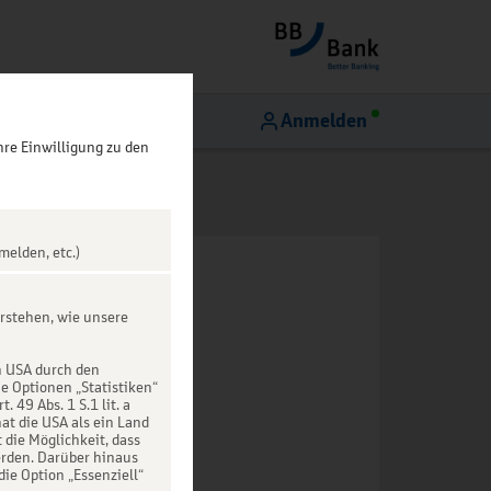
Anmelden
hre Einwilligung zu den
melden, etc.)
rstehen, wie unsere
n USA durch den
ie Optionen „Statistiken“
49 Abs. 1 S.1 lit. a
at die USA als ein Land
die Möglichkeit, dass
rden. Darüber hinaus
die Option „Essenziell“