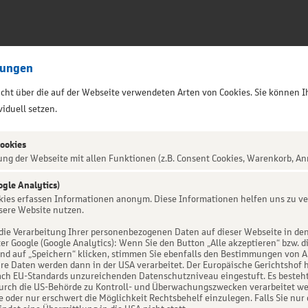
lungen
sicht über die auf der Webseite verwendeten Arten von Cookies. Sie können I
iduell setzen.
Cookies
ung der Webseite mit allen Funktionen (z.B. Consent Cookies, Warenkorb, An
ogle Analytics)
ALTUNG NICHT GEFUNDEN
okies erfassen Informationen anonym. Diese Informationen helfen uns zu ve
sere Website nutzen.
die Verarbeitung Ihrer personenbezogenen Daten auf dieser Webseite in de
er Google (Google Analytics): Wenn Sie den Button „Alle akzeptieren“ bzw. d
d auf „Speichern“ klicken, stimmen Sie ebenfalls den Bestimmungen von Art. 
re Daten werden dann in der USA verarbeitet. Der Europäische Gerichtshof h
ch EU-Standards unzureichenden Datenschutzniveau eingestuft. Es besteht 
urch die US-Behörde zu Kontroll- und Überwachungszwecken verarbeitet we
e oder nur erschwert die Möglichkeit Rechtsbehelf einzulegen. Falls Sie nur 