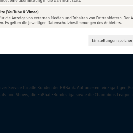
indet eine Übermittlung in die USA nicht statt.
lte (YouTube & Vimeo)
 für die Anzeige von externen Medien und Inhalten von Drittanbietern. Der A
en. Es gelten die jeweiligen Datenschutzbestimmungen des Anbieters.
Einstellungen speicher
ver Service für alle Kunden der BBBank. Auf unserem einzigartigen Po
icals und Shows, die Fußball-Bundesliga sowie die Champions League 