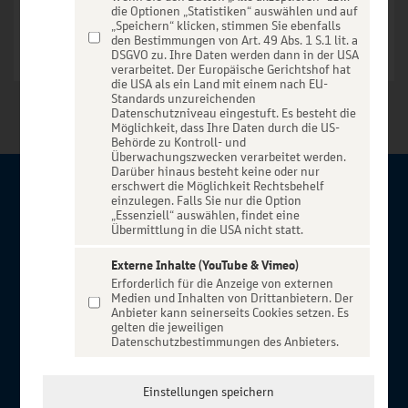
die Optionen „Statistiken“ auswählen und auf
„Speichern“ klicken, stimmen Sie ebenfalls
den Bestimmungen von Art. 49 Abs. 1 S.1 lit. a
DSGVO zu. Ihre Daten werden dann in der USA
verarbeitet. Der Europäische Gerichtshof hat
die USA als ein Land mit einem nach EU-
Standards unzureichenden
Datenschutzniveau eingestuft. Es besteht die
Möglichkeit, dass Ihre Daten durch die US-
Behörde zu Kontroll- und
Überwachungszwecken verarbeitet werden.
Darüber hinaus besteht keine oder nur
erschwert die Möglichkeit Rechtsbehelf
Über BBBank-Entertain
einzulegen. Falls Sie nur die Option
„Essenziell“ auswählen, findet eine
Übermittlung in die USA nicht statt.
Herzlich willkommen auf BBBank-Entertain, ein exklusiver
Service für alle Kunden der BBBank. Auf unserem einzigartigen
Externe Inhalte (YouTube & Vimeo)
Erforderlich für die Anzeige von externen
Portal finden Sie Tickets für atemberaubende Konzerte,
Medien und Inhalten von Drittanbietern. Der
Musicals und Shows, die Fußball-Bundesliga sowie die
Anbieter kann seinerseits Cookies setzen. Es
gelten die jeweiligen
Champions League und die Europa League.
Datenschutzbestimmungen des Anbieters.
MEHR ÜBER UNS
In Zusammenarbeit mit
Einstellungen speichern