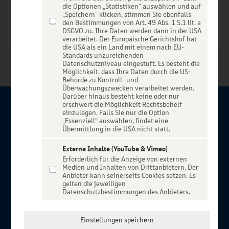
die Optionen „Statistiken“ auswählen und auf
„Speichern“ klicken, stimmen Sie ebenfalls
den Bestimmungen von Art. 49 Abs. 1 S.1 lit. a
DSGVO zu. Ihre Daten werden dann in der USA
verarbeitet. Der Europäische Gerichtshof hat
die USA als ein Land mit einem nach EU-
Standards unzureichenden
Datenschutzniveau eingestuft. Es besteht die
Möglichkeit, dass Ihre Daten durch die US-
Behörde zu Kontroll- und
Überwachungszwecken verarbeitet werden.
Darüber hinaus besteht keine oder nur
erschwert die Möglichkeit Rechtsbehelf
Über BBBank-Entertain
einzulegen. Falls Sie nur die Option
„Essenziell“ auswählen, findet eine
Übermittlung in die USA nicht statt.
Herzlich willkommen auf BBBank-Entertain, ein exklusiver
Service für alle Kunden der BBBank. Auf unserem einzigartigen
Externe Inhalte (YouTube & Vimeo)
Erforderlich für die Anzeige von externen
Portal finden Sie Tickets für atemberaubende Konzerte,
Medien und Inhalten von Drittanbietern. Der
Musicals und Shows, die Fußball-Bundesliga sowie die
Anbieter kann seinerseits Cookies setzen. Es
gelten die jeweiligen
Champions League und die Europa League.
Datenschutzbestimmungen des Anbieters.
MEHR ÜBER UNS
In Zusammenarbeit mit
Einstellungen speichern