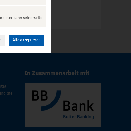
nbieter kann seinerseits
n
Alle akzeptieren
In Zusammenarbeit mit
rtal
und die