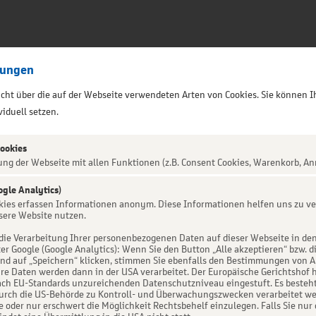
lungen
sicht über die auf der Webseite verwendeten Arten von Cookies. Sie können I
iduell setzen.
Cookies
ung der Webseite mit allen Funktionen (z.B. Consent Cookies, Warenkorb, An
ogle Analytics)
ALTUNG NICHT GEFUNDEN
okies erfassen Informationen anonym. Diese Informationen helfen uns zu ve
sere Website nutzen.
die Verarbeitung Ihrer personenbezogenen Daten auf dieser Webseite in de
er Google (Google Analytics): Wenn Sie den Button „Alle akzeptieren“ bzw. d
d auf „Speichern“ klicken, stimmen Sie ebenfalls den Bestimmungen von Art. 
re Daten werden dann in der USA verarbeitet. Der Europäische Gerichtshof h
ch EU-Standards unzureichenden Datenschutzniveau eingestuft. Es besteht 
urch die US-Behörde zu Kontroll- und Überwachungszwecken verarbeitet we
e oder nur erschwert die Möglichkeit Rechtsbehelf einzulegen. Falls Sie nur 