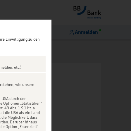
Anmelden
hre Einwilligung zu den
melden, etc.)
rstehen, wie unsere
n USA durch den
ie Optionen „Statistiken“
49 Abs. 1 S.1 lit. a
at die USA als ein Land
die Möglichkeit, dass
rden. Darüber hinaus
die Option „Essenziell“