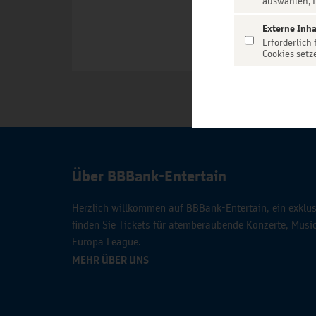
auswählen, f
Externe Inha
Erforderlich
Cookies setz
Über BBBank-Entertain
Herzlich willkommen auf BBBank-Entertain, ein exklusi
finden Sie Tickets für atemberaubende Konzerte, Mus
Europa League.
MEHR ÜBER UNS