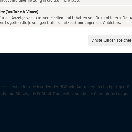
indet eine Übermittlung in die USA nicht statt.
lte (YouTube & Vimeo)
 für die Anzeige von externen Medien und Inhalten von Drittanbietern. Der A
en. Es gelten die jeweiligen Datenschutzbestimmungen des Anbieters.
Einstellungen speicher
ver Service für alle Kunden der BBBank. Auf unserem einzigartigen Po
icals und Shows, die Fußball-Bundesliga sowie die Champions League 