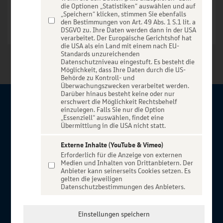
die Optionen „Statistiken“ auswählen und auf
„Speichern“ klicken, stimmen Sie ebenfalls
den Bestimmungen von Art. 49 Abs. 1 S.1 lit. a
DSGVO zu. Ihre Daten werden dann in der USA
verarbeitet. Der Europäische Gerichtshof hat
die USA als ein Land mit einem nach EU-
Standards unzureichenden
Datenschutzniveau eingestuft. Es besteht die
Möglichkeit, dass Ihre Daten durch die US-
Behörde zu Kontroll- und
Überwachungszwecken verarbeitet werden.
Darüber hinaus besteht keine oder nur
erschwert die Möglichkeit Rechtsbehelf
Über BBBank-Entertain
einzulegen. Falls Sie nur die Option
„Essenziell“ auswählen, findet eine
Übermittlung in die USA nicht statt.
Herzlich willkommen auf BBBank-Entertain, ein exklusiver
Service für alle Kunden der BBBank. Auf unserem einzigartigen
Externe Inhalte (YouTube & Vimeo)
Erforderlich für die Anzeige von externen
Portal finden Sie Tickets für atemberaubende Konzerte,
Medien und Inhalten von Drittanbietern. Der
Musicals und Shows, die Fußball-Bundesliga sowie die
Anbieter kann seinerseits Cookies setzen. Es
gelten die jeweiligen
Champions League und die Europa League.
Datenschutzbestimmungen des Anbieters.
MEHR ÜBER UNS
In Zusammenarbeit mit
Einstellungen speichern