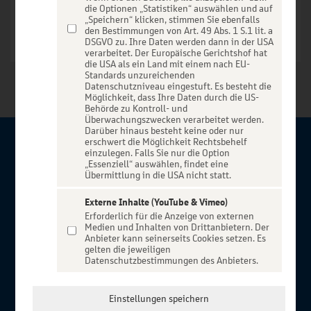
die Optionen „Statistiken“ auswählen und auf
„Speichern“ klicken, stimmen Sie ebenfalls
den Bestimmungen von Art. 49 Abs. 1 S.1 lit. a
DSGVO zu. Ihre Daten werden dann in der USA
verarbeitet. Der Europäische Gerichtshof hat
die USA als ein Land mit einem nach EU-
Standards unzureichenden
Datenschutzniveau eingestuft. Es besteht die
Möglichkeit, dass Ihre Daten durch die US-
Behörde zu Kontroll- und
Überwachungszwecken verarbeitet werden.
Darüber hinaus besteht keine oder nur
erschwert die Möglichkeit Rechtsbehelf
Über BBBank-Entertain
einzulegen. Falls Sie nur die Option
„Essenziell“ auswählen, findet eine
Übermittlung in die USA nicht statt.
Herzlich willkommen auf BBBank-Entertain, ein exklusiver
Service für alle Kunden der BBBank. Auf unserem einzigartigen
Externe Inhalte (YouTube & Vimeo)
Erforderlich für die Anzeige von externen
Portal finden Sie Tickets für atemberaubende Konzerte,
Medien und Inhalten von Drittanbietern. Der
Musicals und Shows, die Fußball-Bundesliga sowie die
Anbieter kann seinerseits Cookies setzen. Es
gelten die jeweiligen
Champions League und die Europa League.
Datenschutzbestimmungen des Anbieters.
MEHR ÜBER UNS
In Zusammenarbeit mit
Einstellungen speichern