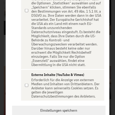
die Optionen „Statistiken“ auswählen und auf
„Speichern“ klicken, stimmen Sie ebenfalls
den Bestimmungen von Art. 49 Abs. 1 S.1 lit. a
DSGVO zu. Ihre Daten werden dann in der USA
verarbeitet. Der Europäische Gerichtshof hat
die USA als ein Land mit einem nach EU-
Standards unzureichenden
Datenschutzniveau eingestuft. Es besteht die
Möglichkeit, dass Ihre Daten durch die US-
Behörde zu Kontroll- und
Herbert Knebels Affentheater - Voll Karacho!
Höhner Classic 2026 - Essen
Überwachungszwecken verarbeitet werden.
Darüber hinaus besteht keine oder nur
Tickets ab € 37,40
Tickets ab € 51,70
erschwert die Möglichkeit Rechtsbehelf
einzulegen. Falls Sie nur die Option
Tickets
Tickets
„Essenziell“ auswählen, findet eine
Übermittlung in die USA nicht statt.
Externe Inhalte (YouTube & Vimeo)
Erforderlich für die Anzeige von externen
Medien und Inhalten von Drittanbietern. Der
Anbieter kann seinerseits Cookies setzen. Es
gelten die jeweiligen
Datenschutzbestimmungen des Anbieters.
Einstellungen speichern