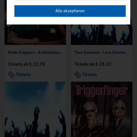
Alle akzeptieren
Malte Küppers - Antisozialarbeiter
Thee Sinseers - Love Stories Tour
Tickets ab € 22,70
Tickets ab € 28,20
Tickets
Tickets