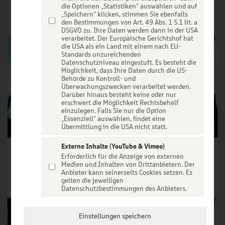
VERANSTALTUNGEN
die Optionen „Statistiken“ auswählen und auf
„Speichern“ klicken, stimmen Sie ebenfalls
den Bestimmungen von Art. 49 Abs. 1 S.1 lit. a
DSGVO zu. Ihre Daten werden dann in der USA
verarbeitet. Der Europäische Gerichtshof hat
die USA als ein Land mit einem nach EU-
Standards unzureichenden
Datenschutzniveau eingestuft. Es besteht die
Möglichkeit, dass Ihre Daten durch die US-
Behörde zu Kontroll- und
Überwachungszwecken verarbeitet werden.
Darüber hinaus besteht keine oder nur
erschwert die Möglichkeit Rechtsbehelf
einzulegen. Falls Sie nur die Option
„Essenziell“ auswählen, findet eine
Übermittlung in die USA nicht statt.
Externe Inhalte (YouTube & Vimeo)
Mclusky
Culk - Smogstar-Tour
Erforderlich für die Anzeige von externen
Medien und Inhalten von Drittanbietern. Der
Tickets ab € 28,20
Tickets ab € 22,70
Anbieter kann seinerseits Cookies setzen. Es
gelten die jeweiligen
Tickets
Tickets
Datenschutzbestimmungen des Anbieters.
Einstellungen speichern