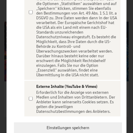
VERANSTALTUNGEN
die Optionen „Statistiken“ auswählen und auf
„Speichern“ klicken, stimmen Sie ebenfalls
den Bestimmungen von Art. 49 Abs. 1 S.1 lit. a
DSGVO zu. Ihre Daten werden dann in der USA
verarbeitet. Der Europäische Gerichtshof hat
die USA als ein Land mit einem nach EU-
Standards unzureichenden
Datenschutzniveau eingestuft. Es besteht die
Möglichkeit, dass Ihre Daten durch die US-
Behörde zu Kontroll- und
Überwachungszwecken verarbeitet werden.
Darüber hinaus besteht keine oder nur
erschwert die Möglichkeit Rechtsbehelf
einzulegen. Falls Sie nur die Option
„Essenziell“ auswählen, findet eine
Übermittlung in die USA nicht statt.
Externe Inhalte (YouTube & Vimeo)
CIRCUS KRONE präsentiert FARBENSPIEL - Gold Edition | Hannover
Weihnachtscircus Hannover - 8. Grand Prix der Artisten
Erforderlich für die Anzeige von externen
Medien und Inhalten von Drittanbietern. Der
Tickets ab € 20,50
Tickets ab € 21,40
Anbieter kann seinerseits Cookies setzen. Es
gelten die jeweiligen
Tickets
Tickets
Datenschutzbestimmungen des Anbieters.
Einstellungen speichern