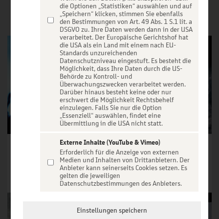
VERANSTALTUNGEN
die Optionen „Statistiken“ auswählen und auf
„Speichern“ klicken, stimmen Sie ebenfalls
den Bestimmungen von Art. 49 Abs. 1 S.1 lit. a
DSGVO zu. Ihre Daten werden dann in der USA
verarbeitet. Der Europäische Gerichtshof hat
die USA als ein Land mit einem nach EU-
Standards unzureichenden
Datenschutzniveau eingestuft. Es besteht die
Möglichkeit, dass Ihre Daten durch die US-
Behörde zu Kontroll- und
Überwachungszwecken verarbeitet werden.
Darüber hinaus besteht keine oder nur
erschwert die Möglichkeit Rechtsbehelf
einzulegen. Falls Sie nur die Option
„Essenziell“ auswählen, findet eine
Übermittlung in die USA nicht statt.
Externe Inhalte (YouTube & Vimeo)
Clockwork Orange - Schauspielhaus Bochum
Trauer ist das Ding mit Federn - Schauspielhaus Bochum
Erforderlich für die Anzeige von externen
Medien und Inhalten von Drittanbietern. Der
Tickets ab € 21,75
Tickets ab € 13,50
Anbieter kann seinerseits Cookies setzen. Es
gelten die jeweiligen
Tickets
Tickets
Datenschutzbestimmungen des Anbieters.
Einstellungen speichern