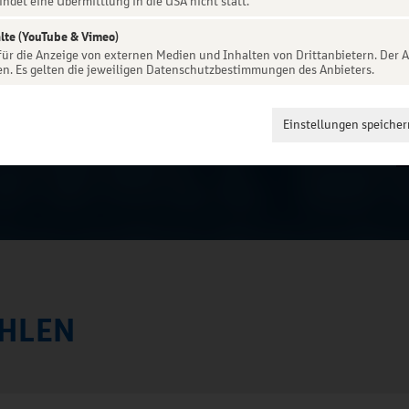
indet eine Übermittlung in die USA nicht statt.
lte (YouTube & Vimeo)
 für die Anzeige von externen Medien und Inhalten von Drittanbietern. Der A
en. Es gelten die jeweiligen Datenschutzbestimmungen des Anbieters.
Einstellungen speicher
HLEN