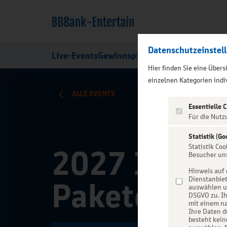
Datenschutzeinstel
Live-Events
Gewinnspiele
Über uns
Hier finden Sie eine Über
);">
einzelnen Kategorien indiv
ALLE EVENTS
Essentielle 
Für die Nutz
Statistik (Go
Statistik Co
2027 IHF W
Besucher un
Hinweis auf 
Dienstanbiet
Pakete
auswählen un
DSGVO zu. Ih
mit einem na
Ihre Daten d
besteht kein