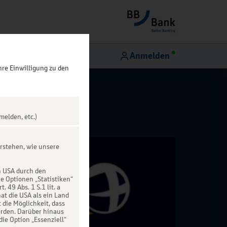
Anmelden
hre Einwilligung zu den
melden, etc.)
rstehen, wie unsere
n USA durch den
ie Optionen „Statistiken“
49 Abs. 1 S.1 lit. a
at die USA als ein Land
die Möglichkeit, dass
rden. Darüber hinaus
die Option „Essenziell“