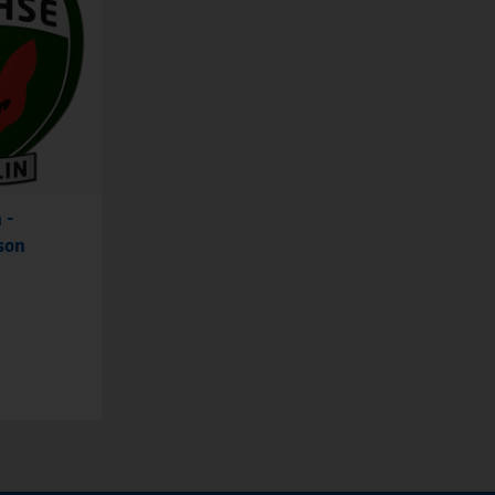
 -
son