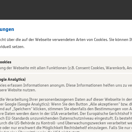
lungen
sicht über die auf der Webseite verwendeten Arten von Cookies. Sie können I
iduell setzen.
Cookies
ung der Webseite mit allen Funktionen (z.B. Consent Cookies, Warenkorb, An
ogle Analytics)
okies erfassen Informationen anonym. Diese Informationen helfen uns zu ve
M - München -
sere Website nutzen.
die Verarbeitung Ihrer personenbezogenen Daten auf dieser Webseite in de
er Google (Google Analytics): Wenn Sie den Button „Alle akzeptieren“ bzw. d
d auf „Speichern“ klicken, stimmen Sie ebenfalls den Bestimmungen von Art. 
re Daten werden dann in der USA verarbeitet. Der Europäische Gerichtshof h
ch EU-Standards unzureichenden Datenschutzniveau eingestuft. Es besteht 
urch die US-Behörde zu Kontroll- und Überwachungszwecken verarbeitet we
e oder nur erschwert die Möglichkeit Rechtsbehelf einzulegen. Falls Sie nur 