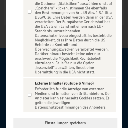
die Optionen „Statistiken“ auswählen und auf
„Speichern“ klicken, stimmen Sie ebenfalls
den Bestimmungen von Art. 49 Abs. 1 S.1 lit. a
DSGVO zu. Ihre Daten werden dann in der USA
verarbeitet. Der Europäische Gerichtshof hat
die USA als ein Land mit einem nach EU-
Standards unzureichenden
Datenschutzniveau eingestuft. Es besteht die
Möglichkeit, dass Ihre Daten durch die US-
Behörde zu Kontroll- und
Überwachungszwecken verarbeitet werden.
Darüber hinaus besteht keine oder nur
erschwert die Möglichkeit Rechtsbehelf
Über BBBank-Entertain
einzulegen. Falls Sie nur die Option
„Essenziell“ auswählen, findet eine
Übermittlung in die USA nicht statt.
Herzlich willkommen auf BBBank-Entertain, ein exklusiver
Service für alle Kunden der BBBank. Auf unserem einzigartigen
Externe Inhalte (YouTube & Vimeo)
Erforderlich für die Anzeige von externen
Portal finden Sie Tickets für atemberaubende Konzerte,
Medien und Inhalten von Drittanbietern. Der
Musicals und Shows, die Fußball-Bundesliga sowie die
Anbieter kann seinerseits Cookies setzen. Es
gelten die jeweiligen
Champions League und die Europa League.
Datenschutzbestimmungen des Anbieters.
MEHR ÜBER UNS
In Zusammenarbeit mit
Einstellungen speichern