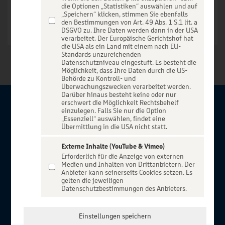
die Optionen „Statistiken“ auswählen und auf
„Speichern“ klicken, stimmen Sie ebenfalls
den Bestimmungen von Art. 49 Abs. 1 S.1 lit. a
DSGVO zu. Ihre Daten werden dann in der USA
verarbeitet. Der Europäische Gerichtshof hat
die USA als ein Land mit einem nach EU-
Standards unzureichenden
Datenschutzniveau eingestuft. Es besteht die
Möglichkeit, dass Ihre Daten durch die US-
Behörde zu Kontroll- und
Überwachungszwecken verarbeitet werden.
Darüber hinaus besteht keine oder nur
erschwert die Möglichkeit Rechtsbehelf
Über BBBank-Entertain
einzulegen. Falls Sie nur die Option
„Essenziell“ auswählen, findet eine
Übermittlung in die USA nicht statt.
Herzlich willkommen auf BBBank-Entertain, ein exklusiver
Service für alle Kunden der BBBank. Auf unserem einzigartigen
Externe Inhalte (YouTube & Vimeo)
Erforderlich für die Anzeige von externen
Portal finden Sie Tickets für atemberaubende Konzerte,
Medien und Inhalten von Drittanbietern. Der
Musicals und Shows, die Fußball-Bundesliga sowie die
Anbieter kann seinerseits Cookies setzen. Es
gelten die jeweiligen
Champions League und die Europa League.
Datenschutzbestimmungen des Anbieters.
MEHR ÜBER UNS
In Zusammenarbeit mit
Einstellungen speichern