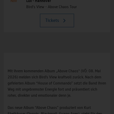
Nov
Lux - Hannover
Bird's View - Above Chaos Tour
Tickets
Mit ihrem kommenden Album „Above Chaos“ (VÖ: 08. Mai
2026) melden sich Bird’s View kraftvoll zurück. Nach dem
gefeierten Album “House of Commando” setzt die Band ihren
Weg mit ungebremster Energie fort und präsentiert sich
roher, direkter und emotionaler denn je.
Das neue Album “Above Chaos” produziert von Kurt
Ebelhäuser (Donots, Blackmail, Guano Apes), steht für den