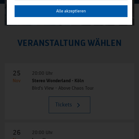
Alle akzeptieren
VERANSTALTUNG WÄHLEN
25
20:00 Uhr
Nov
Stereo Wonderland - Köln
Bird's View - Above Chaos Tour
Tickets
26
20:00 Uhr