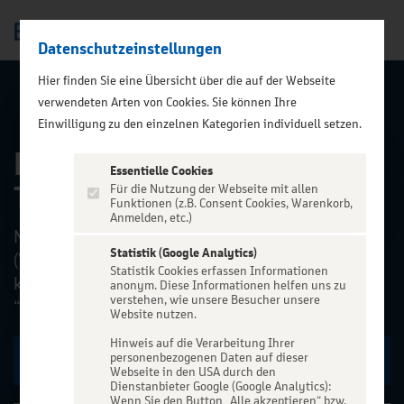
Datenschutzeinstellungen
Men
);">
Hier finden Sie eine Übersicht über die auf der Webseite
verwendeten Arten von Cookies. Sie können Ihre
ALLE EVENTS
Einwilligung zu den einzelnen Kategorien individuell setzen.
Bird's View - Above Chaos
Essentielle Cookies
Tour
Für die Nutzung der Webseite mit allen
Funktionen (z.B. Consent Cookies, Warenkorb,
Anmelden, etc.)
Mit ihrem kommenden Album „Above Chaos“
Statistik (Google Analytics)
(VÖ: 08. Mai 2026) melden sich Bird’s View
Statistik Cookies erfassen Informationen
kraftvoll zurück. Nach dem gefeierten Album
anonym. Diese Informationen helfen uns zu
verstehen, wie unsere Besucher unsere
“House of Commando” set...
Website nutzen.
Hinweis auf die Verarbeitung Ihrer
personenbezogenen Daten auf dieser
Zu den Terminen
Webseite in den USA durch den
Dienstanbieter Google (Google Analytics):
Wenn Sie den Button „Alle akzeptieren“ bzw.