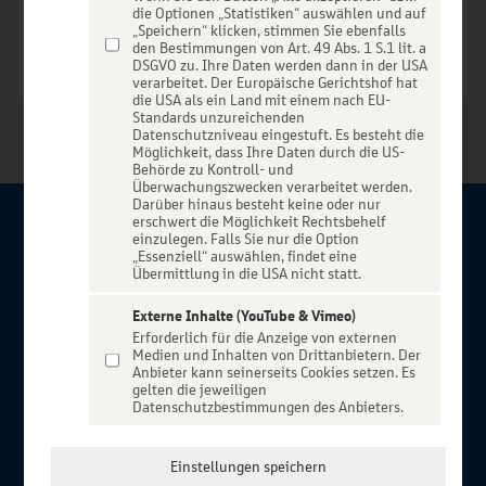
die Optionen „Statistiken“ auswählen und auf
„Speichern“ klicken, stimmen Sie ebenfalls
den Bestimmungen von Art. 49 Abs. 1 S.1 lit. a
DSGVO zu. Ihre Daten werden dann in der USA
verarbeitet. Der Europäische Gerichtshof hat
die USA als ein Land mit einem nach EU-
Standards unzureichenden
Datenschutzniveau eingestuft. Es besteht die
Möglichkeit, dass Ihre Daten durch die US-
Behörde zu Kontroll- und
Überwachungszwecken verarbeitet werden.
Darüber hinaus besteht keine oder nur
erschwert die Möglichkeit Rechtsbehelf
Über BBBank-Entertain
einzulegen. Falls Sie nur die Option
„Essenziell“ auswählen, findet eine
Übermittlung in die USA nicht statt.
Herzlich willkommen auf BBBank-Entertain, ein exklusiver
Service für alle Kunden der BBBank. Auf unserem einzigartigen
Externe Inhalte (YouTube & Vimeo)
Erforderlich für die Anzeige von externen
Portal finden Sie Tickets für atemberaubende Konzerte,
Medien und Inhalten von Drittanbietern. Der
Musicals und Shows, die Fußball-Bundesliga sowie die
Anbieter kann seinerseits Cookies setzen. Es
gelten die jeweiligen
Champions League und die Europa League.
Datenschutzbestimmungen des Anbieters.
MEHR ÜBER UNS
In Zusammenarbeit mit
Einstellungen speichern