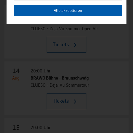
Alle akzeptieren
09
19:30 Uhr
Aug
Freifläche an der Seebrücke - Heringsdorf
CLUESO - Deja Vu Sommer Open Air
Tickets
14
20:00 Uhr
Aug
BRAWO Bühne - Braunschweig
CLUESO - Deja-Vu Sommertour
Tickets
15
20:00 Uhr