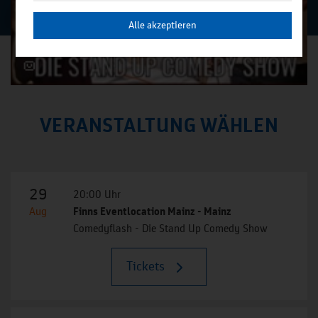
Alle akzeptieren
VERANSTALTUNG WÄHLEN
29
20:00 Uhr
Aug
Finns Eventlocation Mainz - Mainz
Comedyflash - Die Stand Up Comedy Show
Tickets