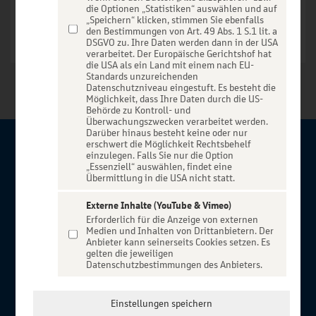
die Optionen „Statistiken“ auswählen und auf
„Speichern“ klicken, stimmen Sie ebenfalls
den Bestimmungen von Art. 49 Abs. 1 S.1 lit. a
DSGVO zu. Ihre Daten werden dann in der USA
verarbeitet. Der Europäische Gerichtshof hat
die USA als ein Land mit einem nach EU-
Standards unzureichenden
Datenschutzniveau eingestuft. Es besteht die
Möglichkeit, dass Ihre Daten durch die US-
Behörde zu Kontroll- und
Überwachungszwecken verarbeitet werden.
Darüber hinaus besteht keine oder nur
erschwert die Möglichkeit Rechtsbehelf
Über BBBank-Entertain
einzulegen. Falls Sie nur die Option
„Essenziell“ auswählen, findet eine
Übermittlung in die USA nicht statt.
Herzlich willkommen auf BBBank-Entertain, ein exklusiver
Service für alle Kunden der BBBank. Auf unserem einzigartigen
Externe Inhalte (YouTube & Vimeo)
Erforderlich für die Anzeige von externen
Portal finden Sie Tickets für atemberaubende Konzerte,
Medien und Inhalten von Drittanbietern. Der
Musicals und Shows, die Fußball-Bundesliga sowie die
Anbieter kann seinerseits Cookies setzen. Es
gelten die jeweiligen
Champions League und die Europa League.
Datenschutzbestimmungen des Anbieters.
MEHR ÜBER UNS
In Zusammenarbeit mit
Einstellungen speichern