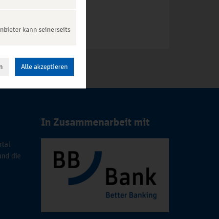
nbieter kann seinerseits
n
Alle akzeptieren
In Zusammenarbeit mit
rtal
und die