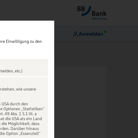
Anmelden
hre Einwilligung zu den
melden, etc.)
rstehen, wie unsere
n USA durch den
ie Optionen „Statistiken“
49 Abs. 1 S.1 lit. a
at die USA als ein Land
die Möglichkeit, dass
rden. Darüber hinaus
die Option „Essenziell“