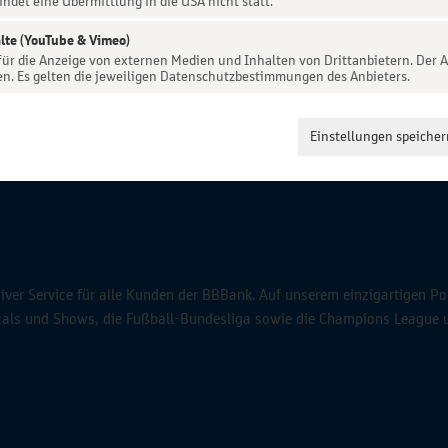
indet eine Übermittlung in die USA nicht statt.
lte (YouTube & Vimeo)
 für die Anzeige von externen Medien und Inhalten von Drittanbietern. Der A
en. Es gelten die jeweiligen Datenschutzbestimmungen des Anbieters.
Einstellungen speicher
ver Service für alle Kunden der BBBank. Auf unserem einzigartigen Po
icals und Shows, die Fußball-Bundesliga sowie die Champions League 