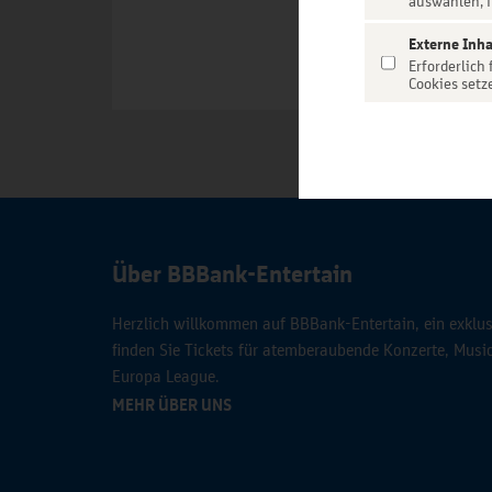
auswählen, f
Externe Inha
Erforderlich
Cookies setz
Über BBBank-Entertain
Herzlich willkommen auf BBBank-Entertain, ein exklusi
finden Sie Tickets für atemberaubende Konzerte, Mus
Europa League.
MEHR ÜBER UNS