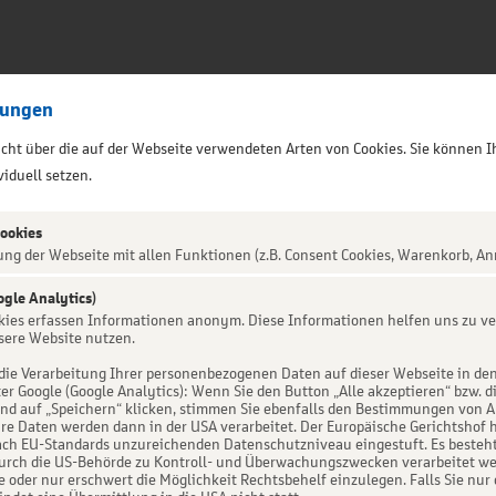
lungen
sicht über die auf der Webseite verwendeten Arten von Cookies. Sie können I
iduell setzen.
Cookies
ung der Webseite mit allen Funktionen (z.B. Consent Cookies, Warenkorb, An
ogle Analytics)
ALTUNG NICHT GEFUNDEN
okies erfassen Informationen anonym. Diese Informationen helfen uns zu ve
sere Website nutzen.
die Verarbeitung Ihrer personenbezogenen Daten auf dieser Webseite in de
er Google (Google Analytics): Wenn Sie den Button „Alle akzeptieren“ bzw. d
d auf „Speichern“ klicken, stimmen Sie ebenfalls den Bestimmungen von Art. 
re Daten werden dann in der USA verarbeitet. Der Europäische Gerichtshof h
ch EU-Standards unzureichenden Datenschutzniveau eingestuft. Es besteht 
urch die US-Behörde zu Kontroll- und Überwachungszwecken verarbeitet we
e oder nur erschwert die Möglichkeit Rechtsbehelf einzulegen. Falls Sie nur 