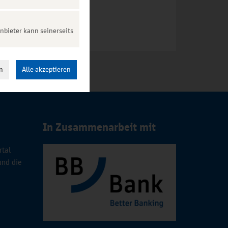
nbieter kann seinerseits
n
Alle akzeptieren
In Zusammenarbeit mit
rtal
und die