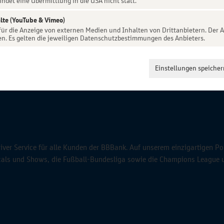
indet eine Übermittlung in die USA nicht statt.
lte (YouTube & Vimeo)
 für die Anzeige von externen Medien und Inhalten von Drittanbietern. Der A
en. Es gelten die jeweiligen Datenschutzbestimmungen des Anbieters.
Einstellungen speicher
ver Service für alle Kunden der BBBank. Auf unserem einzigartigen Po
icals und Shows, die Fußball-Bundesliga sowie die Champions League 