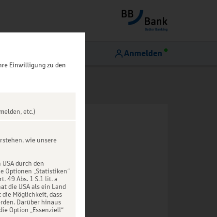
Anmelden
hre Einwilligung zu den
melden, etc.)
rstehen, wie unsere
n USA durch den
ie Optionen „Statistiken“
49 Abs. 1 S.1 lit. a
at die USA als ein Land
die Möglichkeit, dass
rden. Darüber hinaus
die Option „Essenziell“