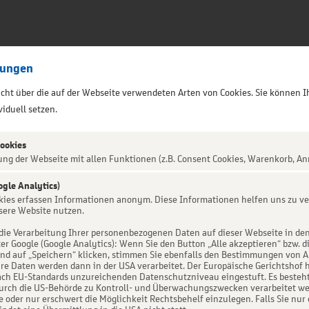
lungen
sicht über die auf der Webseite verwendeten Arten von Cookies. Sie können I
iduell setzen.
Cookies
ung der Webseite mit allen Funktionen (z.B. Consent Cookies, Warenkorb, An
ogle Analytics)
ALTUNG NICHT GEFUNDEN
okies erfassen Informationen anonym. Diese Informationen helfen uns zu ve
sere Website nutzen.
die Verarbeitung Ihrer personenbezogenen Daten auf dieser Webseite in de
er Google (Google Analytics): Wenn Sie den Button „Alle akzeptieren“ bzw. d
d auf „Speichern“ klicken, stimmen Sie ebenfalls den Bestimmungen von Art. 
re Daten werden dann in der USA verarbeitet. Der Europäische Gerichtshof h
ch EU-Standards unzureichenden Datenschutzniveau eingestuft. Es besteht 
urch die US-Behörde zu Kontroll- und Überwachungszwecken verarbeitet we
e oder nur erschwert die Möglichkeit Rechtsbehelf einzulegen. Falls Sie nur 