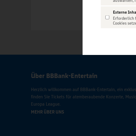
auswählen, f
Externe Inha
Erforderlich
Cookies setz
Über BBBank-Entertain
Herzlich willkommen auf BBBank-Entertain, ein exklusi
finden Sie Tickets für atemberaubende Konzerte, Mus
Europa League.
MEHR ÜBER UNS