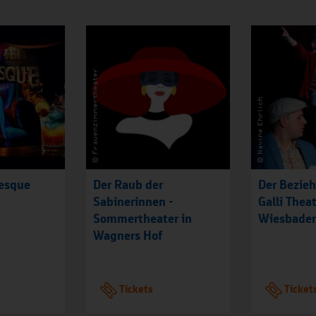
lesque
Der Raub der
Der Bezie
Sabinerinnen -
Galli Thea
Sommertheater in
Wiesbade
Wagners Hof
Tickets
Ticket