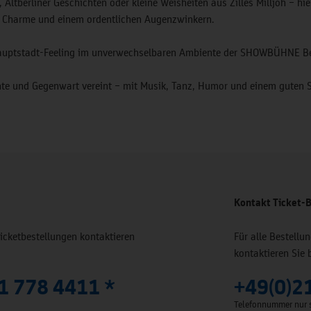
 Altberliner Geschichten oder kleine Weisheiten aus Zilles Milljöh – hie
, Charme und einem ordentlichen Augenzwinkern.
Hauptstadt-Feeling im unverwechselbaren Ambiente der SHOWBÜHNE Be
hte und Gegenwart vereint – mit Musik, Tanz, Humor und einem guten S
Kontakt Ticket-B
Ticketbestellungen kontaktieren
Für alle Bestell
kontaktieren Sie 
1 778 4411 *
+49(0)2
Telefonnummer nur s