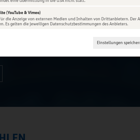
indet eine Übermittlung in die USA nicht statt.
lte (YouTube & Vimeo)
 es ihn nur in Berlin gibt!
 für die Anzeige von externen Medien und Inhalten von Drittanbietern. Der A
en. Es gelten die jeweiligen Datenschutzbestimmungen des Anbieters.
 berühmten Malers, Grafikers und
Einstellungen speicher
HLEN