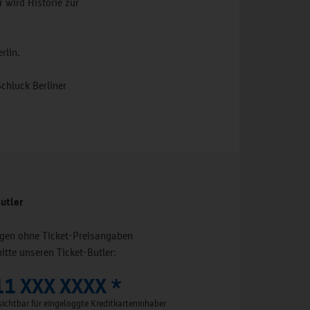
r wird Historie zur
rlin.
chluck Berliner
utler
ungen ohne Ticket-Preisangaben
bitte unseren Ticket-Butler:
11 XXX XXXX *
ichtbar für eingeloggte Kreditkarteninhaber