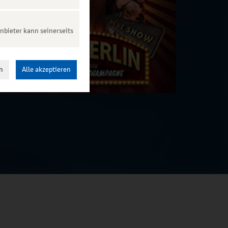
nbieter kann seinerseits
n
Alle akzeptieren