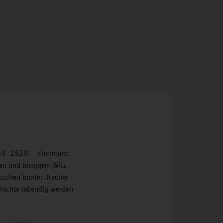
1858–1929) – charmant
ten und bissigem Witz
sschen bunter, frecher
chichte lebendig werden