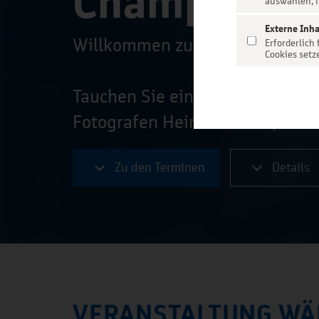
Champagne
auswählen, f
Externe Inha
Willkommen zu einem Abend, wie
Erforderlich
Cookies setz
Tauchen Sie ein in die Welt des
Fotografen Heinrich Zille (...
Zu den Terminen
Details
VERANSTALTUNG WÄ