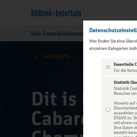
Datenschutzeinstel
Live-Events
Gewinnspiele
Über uns
Hier finden Sie eine Über
);">
einzelnen Kategorien indiv
ALLE EVENTS
Essentielle 
Für die Nutz
Statistik (Go
Statistik Co
Dit is Berlin
Besucher un
Hinweis auf 
Dienstanbiet
Cabaret wit
auswählen un
DSGVO zu. Ih
mit einem na
Ihre Daten d
besteht kein