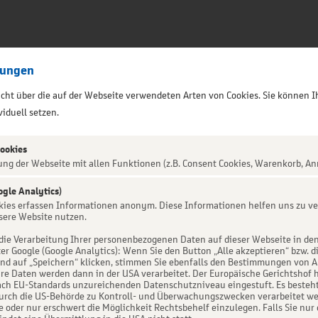
lungen
sicht über die auf der Webseite verwendeten Arten von Cookies. Sie können I
iduell setzen.
Cookies
ung der Webseite mit allen Funktionen (z.B. Consent Cookies, Warenkorb, An
ogle Analytics)
okies erfassen Informationen anonym. Diese Informationen helfen uns zu ve
 - History
sere Website nutzen.
die Verarbeitung Ihrer personenbezogenen Daten auf dieser Webseite in de
er Google (Google Analytics): Wenn Sie den Button „Alle akzeptieren“ bzw. d
h Currywurst &
d auf „Speichern“ klicken, stimmen Sie ebenfalls den Bestimmungen von Art. 
re Daten werden dann in der USA verarbeitet. Der Europäische Gerichtshof h
ch EU-Standards unzureichenden Datenschutzniveau eingestuft. Es besteht 
urch die US-Behörde zu Kontroll- und Überwachungszwecken verarbeitet we
e oder nur erschwert die Möglichkeit Rechtsbehelf einzulegen. Falls Sie nur 