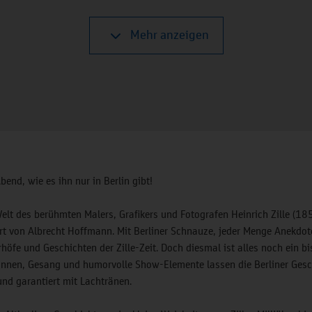
Mehr anzeigen
nd, wie es ihn nur in Berlin gibt!
 Welt des berühmten Malers, Grafikers und Fotografen Heinrich Zille (
rt von Albrecht Hoffmann. Mit Berliner Schnauze, jeder Menge Anekdo
rhöfe und Geschichten der Zille-Zeit. Doch diesmal ist alles noch ein bi
rinnen, Gesang und humorvolle Show-Elemente lassen die Berliner Ges
und garantiert mit Lachtränen.