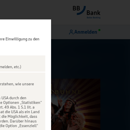
Anmelden
hre Einwilligung zu den
melden, etc.)
rstehen, wie unsere
n USA durch den
ie Optionen „Statistiken“
49 Abs. 1 S.1 lit. a
at die USA als ein Land
die Möglichkeit, dass
rden. Darüber hinaus
die Option „Essenziell“