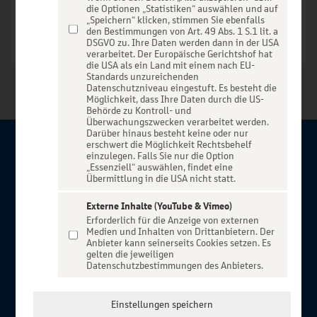
die Optionen „Statistiken“ auswählen und auf
„Speichern“ klicken, stimmen Sie ebenfalls
den Bestimmungen von Art. 49 Abs. 1 S.1 lit. a
DSGVO zu. Ihre Daten werden dann in der USA
verarbeitet. Der Europäische Gerichtshof hat
die USA als ein Land mit einem nach EU-
Standards unzureichenden
Datenschutzniveau eingestuft. Es besteht die
Möglichkeit, dass Ihre Daten durch die US-
Behörde zu Kontroll- und
Überwachungszwecken verarbeitet werden.
Darüber hinaus besteht keine oder nur
erschwert die Möglichkeit Rechtsbehelf
Über BBBank-Entertain
einzulegen. Falls Sie nur die Option
„Essenziell“ auswählen, findet eine
Übermittlung in die USA nicht statt.
Herzlich willkommen auf BBBank-Entertain, ein exklusiver
Service für alle Kunden der BBBank. Auf unserem einzigartigen
Externe Inhalte (YouTube & Vimeo)
Erforderlich für die Anzeige von externen
Portal finden Sie Tickets für atemberaubende Konzerte,
Medien und Inhalten von Drittanbietern. Der
Musicals und Shows, die Fußball-Bundesliga sowie die
Anbieter kann seinerseits Cookies setzen. Es
gelten die jeweiligen
Champions League und die Europa League.
Datenschutzbestimmungen des Anbieters.
MEHR ÜBER UNS
In Zusammenarbeit mit
Einstellungen speichern