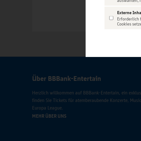
auswählen, f
Externe Inha
Erforderlich
Cookies setz
Über BBBank-Entertain
Herzlich willkommen auf BBBank-Entertain, ein exklusi
finden Sie Tickets für atemberaubende Konzerte, Mus
Europa League.
MEHR ÜBER UNS