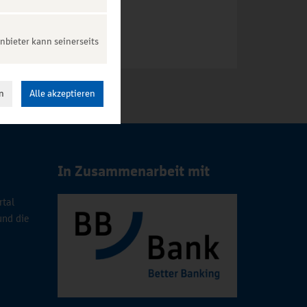
nbieter kann seinerseits
n
Alle akzeptieren
In Zusammenarbeit mit
rtal
und die