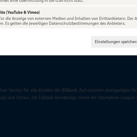
indet eine Übermittlung in die USA nicht statt.
lte (YouTube & Vimeo)
 für die Anzeige von externen Medien und Inhalten von Drittanbietern. Der A
en. Es gelten die jeweiligen Datenschutzbestimmungen des Anbieters.
Einstellungen speicher
ver Service für alle Kunden der BBBank. Auf unserem einzigartigen Po
icals und Shows, die Fußball-Bundesliga sowie die Champions League 