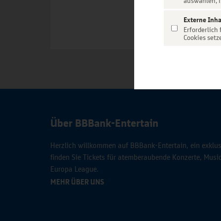
auswählen, f
Externe Inha
Erforderlich
Cookies setz
Über BBBank-Entertain
Herzlich willkommen auf BBBank-Entertain, ein exklusi
finden Sie Tickets für atemberaubende Konzerte, Mus
Europa League.
MEHR ÜBER UNS