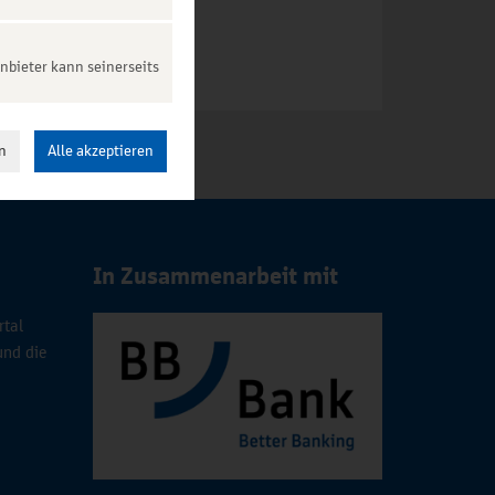
nbieter kann seinerseits
n
Alle akzeptieren
In Zusammenarbeit mit
rtal
und die