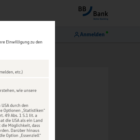
Anmelden
hre Einwilligung zu den
melden, etc.)
rstehen, wie unsere
n USA durch den
ie Optionen „Statistiken“
49 Abs. 1 S.1 lit. a
at die USA als ein Land
die Möglichkeit, dass
rden. Darüber hinaus
die Option „Essenziell“