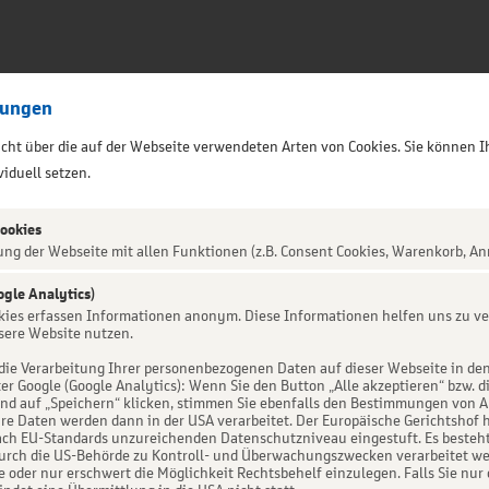
lungen
sicht über die auf der Webseite verwendeten Arten von Cookies. Sie können I
iduell setzen.
Cookies
ung der Webseite mit allen Funktionen (z.B. Consent Cookies, Warenkorb, An
ogle Analytics)
ALTUNG NICHT GEFUNDEN
okies erfassen Informationen anonym. Diese Informationen helfen uns zu ve
sere Website nutzen.
die Verarbeitung Ihrer personenbezogenen Daten auf dieser Webseite in de
er Google (Google Analytics): Wenn Sie den Button „Alle akzeptieren“ bzw. d
d auf „Speichern“ klicken, stimmen Sie ebenfalls den Bestimmungen von Art. 
re Daten werden dann in der USA verarbeitet. Der Europäische Gerichtshof h
ch EU-Standards unzureichenden Datenschutzniveau eingestuft. Es besteht 
urch die US-Behörde zu Kontroll- und Überwachungszwecken verarbeitet we
e oder nur erschwert die Möglichkeit Rechtsbehelf einzulegen. Falls Sie nur 