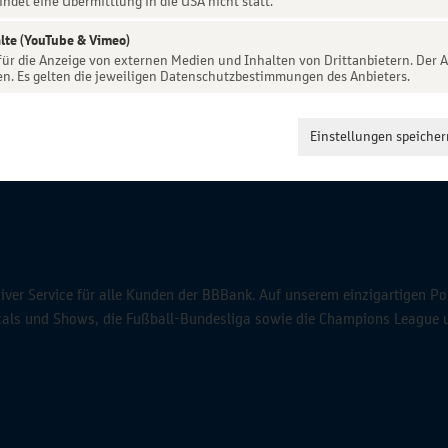
indet eine Übermittlung in die USA nicht statt.
lte (YouTube & Vimeo)
 für die Anzeige von externen Medien und Inhalten von Drittanbietern. Der A
en. Es gelten die jeweiligen Datenschutzbestimmungen des Anbieters.
Einstellungen speicher
ver Service für alle Kunden der BBBank. Auf unserem einzigartigen Po
icals und Shows, die Fußball-Bundesliga sowie die Champions League 