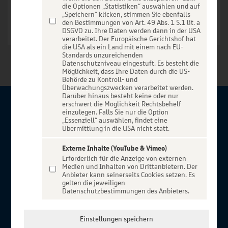
die Optionen „Statistiken“ auswählen und auf
„Speichern“ klicken, stimmen Sie ebenfalls
den Bestimmungen von Art. 49 Abs. 1 S.1 lit. a
DSGVO zu. Ihre Daten werden dann in der USA
verarbeitet. Der Europäische Gerichtshof hat
die USA als ein Land mit einem nach EU-
Standards unzureichenden
Datenschutzniveau eingestuft. Es besteht die
Möglichkeit, dass Ihre Daten durch die US-
Behörde zu Kontroll- und
Überwachungszwecken verarbeitet werden.
Darüber hinaus besteht keine oder nur
erschwert die Möglichkeit Rechtsbehelf
Über BBBank-Entertain
einzulegen. Falls Sie nur die Option
„Essenziell“ auswählen, findet eine
Übermittlung in die USA nicht statt.
Herzlich willkommen auf BBBank-Entertain, ein exklusiver
Service für alle Kunden der BBBank. Auf unserem einzigartigen
Externe Inhalte (YouTube & Vimeo)
Erforderlich für die Anzeige von externen
Portal finden Sie Tickets für atemberaubende Konzerte,
Medien und Inhalten von Drittanbietern. Der
Musicals und Shows, die Fußball-Bundesliga sowie die
Anbieter kann seinerseits Cookies setzen. Es
gelten die jeweiligen
Champions League und die Europa League.
Datenschutzbestimmungen des Anbieters.
MEHR ÜBER UNS
In Zusammenarbeit mit
Einstellungen speichern