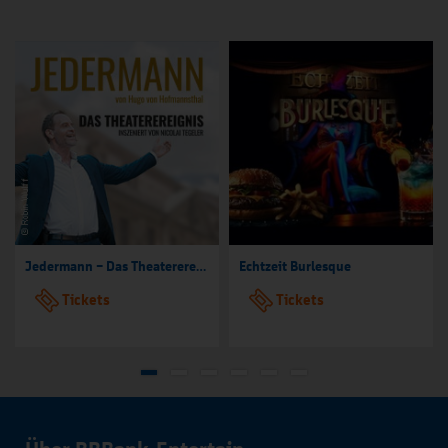
Jedermann – Das Theaterereignis
Echtzeit Burlesque
Tickets
Tickets