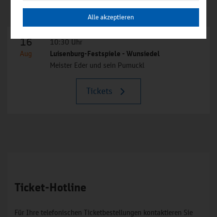
Alle akzeptieren
16
10:30 Uhr
Aug
Luisenburg-Festspiele - Wunsiedel
Meister Eder und sein Pumuckl
Tickets
Ticket-Hotline
Für Ihre telefonischen Ticketbestellungen kontaktieren Sie