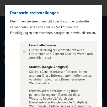
Datenschutzeinstellungen
Men
);">
Hier finden Sie eine Übersicht über die auf der Webseite
verwendeten Arten von Cookies. Sie können Ihre
ALLE EVENTS
Einwilligung zu den einzelnen Kategorien individuell setzen.
Meister Eder und sein
Essentielle Cookies
Pumuckl | Luisenburg-
Für die Nutzung der Webseite mit allen
Funktionen (z.B. Consent Cookies, Warenkorb,
Anmelden, etc.)
Festspiele Wunsiedel
Statistik (Google Analytics)
Statistik Cookies erfassen Informationen
anonym. Diese Informationen helfen uns zu
Zu den Terminen
verstehen, wie unsere Besucher unsere
Website nutzen.
Hinweis auf die Verarbeitung Ihrer
personenbezogenen Daten auf dieser
Webseite in den USA durch den
Dienstanbieter Google (Google Analytics):
Wenn Sie den Button „Alle akzeptieren“ bzw.