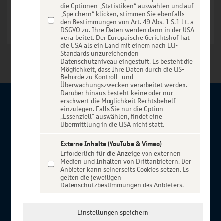
die Optionen „Statistiken“ auswählen und auf
„Speichern“ klicken, stimmen Sie ebenfalls
den Bestimmungen von Art. 49 Abs. 1 S.1 lit. a
DSGVO zu. Ihre Daten werden dann in der USA
verarbeitet. Der Europäische Gerichtshof hat
die USA als ein Land mit einem nach EU-
Standards unzureichenden
Datenschutzniveau eingestuft. Es besteht die
Möglichkeit, dass Ihre Daten durch die US-
Behörde zu Kontroll- und
Überwachungszwecken verarbeitet werden.
Darüber hinaus besteht keine oder nur
erschwert die Möglichkeit Rechtsbehelf
Über BBBank-Entertain
einzulegen. Falls Sie nur die Option
„Essenziell“ auswählen, findet eine
Übermittlung in die USA nicht statt.
Herzlich willkommen auf BBBank-Entertain, ein exklusiver
Service für alle Kunden der BBBank. Auf unserem einzigartigen
Externe Inhalte (YouTube & Vimeo)
Erforderlich für die Anzeige von externen
Portal finden Sie Tickets für atemberaubende Konzerte,
Medien und Inhalten von Drittanbietern. Der
Musicals und Shows, die Fußball-Bundesliga sowie die
Anbieter kann seinerseits Cookies setzen. Es
gelten die jeweiligen
Champions League und die Europa League.
Datenschutzbestimmungen des Anbieters.
MEHR ÜBER UNS
In Zusammenarbeit mit
Einstellungen speichern