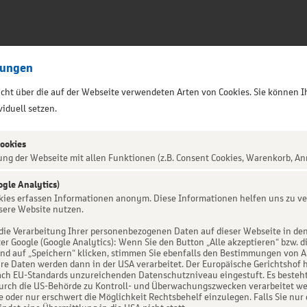
lungen
sicht über die auf der Webseite verwendeten Arten von Cookies. Sie können I
iduell setzen.
Cookies
ung der Webseite mit allen Funktionen (z.B. Consent Cookies, Warenkorb, An
ogle Analytics)
okies erfassen Informationen anonym. Diese Informationen helfen uns zu ve
arderobe-
sere Website nutzen.
die Verarbeitung Ihrer personenbezogenen Daten auf dieser Webseite in de
er Google (Google Analytics): Wenn Sie den Button „Alle akzeptieren“ bzw. d
QUARTERBACK
d auf „Speichern“ klicken, stimmen Sie ebenfalls den Bestimmungen von Art. 
re Daten werden dann in der USA verarbeitet. Der Europäische Gerichtshof h
ch EU-Standards unzureichenden Datenschutzniveau eingestuft. Es besteht 
urch die US-Behörde zu Kontroll- und Überwachungszwecken verarbeitet we
e oder nur erschwert die Möglichkeit Rechtsbehelf einzulegen. Falls Sie nur 