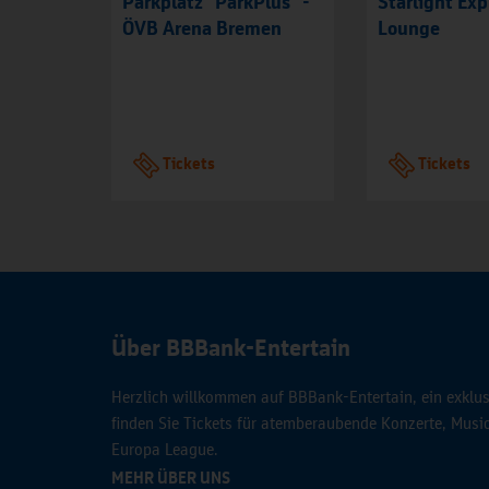
Parkplatz "ParkPlus" -
Starlight Exp
ÖVB Arena Bremen
Lounge
Tickets
Tickets
Über BBBank-Entertain
Herzlich willkommen auf BBBank-Entertain, ein exklusi
finden Sie Tickets für atemberaubende Konzerte, Mus
Europa League.
MEHR ÜBER UNS