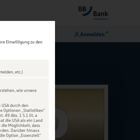
Anmelden
hre Einwilligung zu den
melden, etc.)
rstehen, wie unsere
n USA durch den
ie Optionen „Statistiken“
49 Abs. 1 S.1 lit. a
at die USA als ein Land
die Möglichkeit, dass
rden. Darüber hinaus
die Option „Essenziell“