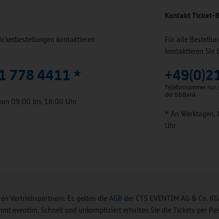
Kontakt Ticket-B
Ticketbestellungen kontaktieren
Für alle Bestell
kontaktieren Sie 
1 778 4411 *
+49(0)2
Telefonnummer nur s
der BBBank
von 09:00 bis 18:00 Uhr
* An Werktagen, 
Uhr
en Vertriebspartnern. Es gelten die
AGB
der CTS EVENTIM AG & Co. KGa
t eventim. Schnell und unkompliziert erhalten Sie die Tickets per Pos