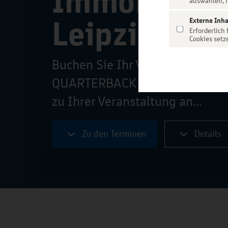
Immobilien
auswählen, f
Leipzig
Externe Inha
Erforderlich
Cookies setz
Buchen Sie Ihr VIP-Parkplatztic
QUARTERBACK Immobilien ARENA
zu Ihrer Veranstaltung an...
Zu den Terminen
Details