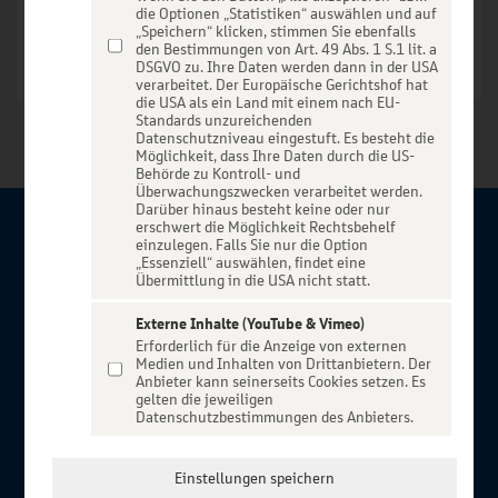
die Optionen „Statistiken“ auswählen und auf
„Speichern“ klicken, stimmen Sie ebenfalls
den Bestimmungen von Art. 49 Abs. 1 S.1 lit. a
DSGVO zu. Ihre Daten werden dann in der USA
verarbeitet. Der Europäische Gerichtshof hat
die USA als ein Land mit einem nach EU-
Standards unzureichenden
Datenschutzniveau eingestuft. Es besteht die
Möglichkeit, dass Ihre Daten durch die US-
Behörde zu Kontroll- und
Überwachungszwecken verarbeitet werden.
Darüber hinaus besteht keine oder nur
erschwert die Möglichkeit Rechtsbehelf
Über BBBank-Entertain
einzulegen. Falls Sie nur die Option
„Essenziell“ auswählen, findet eine
Übermittlung in die USA nicht statt.
Herzlich willkommen auf BBBank-Entertain, ein exklusiver
Service für alle Kunden der BBBank. Auf unserem einzigartigen
Externe Inhalte (YouTube & Vimeo)
Erforderlich für die Anzeige von externen
Portal finden Sie Tickets für atemberaubende Konzerte,
Medien und Inhalten von Drittanbietern. Der
Musicals und Shows, die Fußball-Bundesliga sowie die
Anbieter kann seinerseits Cookies setzen. Es
gelten die jeweiligen
Champions League und die Europa League.
Datenschutzbestimmungen des Anbieters.
MEHR ÜBER UNS
In Zusammenarbeit mit
Einstellungen speichern