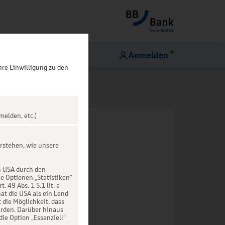
Anmelden
hre Einwilligung zu den
melden, etc.)
rstehen, wie unsere
n USA durch den
ie Optionen „Statistiken“
49 Abs. 1 S.1 lit. a
at die USA als ein Land
die Möglichkeit, dass
rden. Darüber hinaus
die Option „Essenziell“