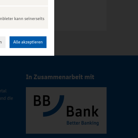
nbieter kann seinerseits
n
Alle akzeptieren
In Zusammenarbeit mit
rtal
und die