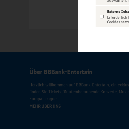
auswählen, f
Externe Inha
Erforderlich
Cookies setz
Über BBBank-Entertain
Herzlich willkommen auf BBBank-Entertain, ein exklusi
finden Sie Tickets für atemberaubende Konzerte, Mus
Europa League.
MEHR ÜBER UNS