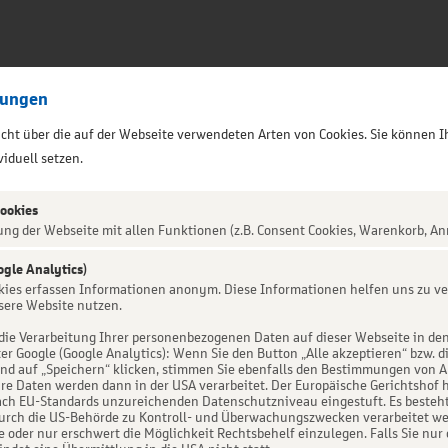
lungen
sicht über die auf der Webseite verwendeten Arten von Cookies. Sie können I
iduell setzen.
Cookies
ung der Webseite mit allen Funktionen (z.B. Consent Cookies, Warenkorb, An
ogle Analytics)
ALTUNG NICHT GEFUNDEN
okies erfassen Informationen anonym. Diese Informationen helfen uns zu ve
sere Website nutzen.
die Verarbeitung Ihrer personenbezogenen Daten auf dieser Webseite in de
er Google (Google Analytics): Wenn Sie den Button „Alle akzeptieren“ bzw. d
d auf „Speichern“ klicken, stimmen Sie ebenfalls den Bestimmungen von Art. 
re Daten werden dann in der USA verarbeitet. Der Europäische Gerichtshof h
ch EU-Standards unzureichenden Datenschutzniveau eingestuft. Es besteht 
urch die US-Behörde zu Kontroll- und Überwachungszwecken verarbeitet we
e oder nur erschwert die Möglichkeit Rechtsbehelf einzulegen. Falls Sie nur 