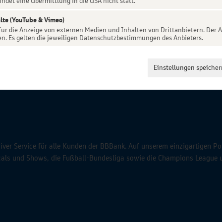
indet eine Übermittlung in die USA nicht statt.
lte (YouTube & Vimeo)
 für die Anzeige von externen Medien und Inhalten von Drittanbietern. Der A
en. Es gelten die jeweiligen Datenschutzbestimmungen des Anbieters.
Einstellungen speicher
ver Service für alle Kunden der BBBank. Auf unserem einzigartigen Po
icals und Shows, die Fußball-Bundesliga sowie die Champions League 