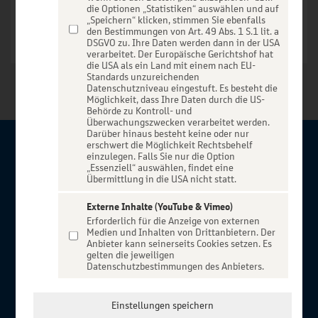
die Optionen „Statistiken“ auswählen und auf
„Speichern“ klicken, stimmen Sie ebenfalls
den Bestimmungen von Art. 49 Abs. 1 S.1 lit. a
DSGVO zu. Ihre Daten werden dann in der USA
verarbeitet. Der Europäische Gerichtshof hat
die USA als ein Land mit einem nach EU-
Standards unzureichenden
Datenschutzniveau eingestuft. Es besteht die
Möglichkeit, dass Ihre Daten durch die US-
Behörde zu Kontroll- und
Überwachungszwecken verarbeitet werden.
Darüber hinaus besteht keine oder nur
erschwert die Möglichkeit Rechtsbehelf
Über BBBank-Entertain
einzulegen. Falls Sie nur die Option
„Essenziell“ auswählen, findet eine
Übermittlung in die USA nicht statt.
Herzlich willkommen auf BBBank-Entertain, ein exklusiver
Service für alle Kunden der BBBank. Auf unserem einzigartigen
Externe Inhalte (YouTube & Vimeo)
Erforderlich für die Anzeige von externen
Portal finden Sie Tickets für atemberaubende Konzerte,
Medien und Inhalten von Drittanbietern. Der
Musicals und Shows, die Fußball-Bundesliga sowie die
Anbieter kann seinerseits Cookies setzen. Es
gelten die jeweiligen
Champions League und die Europa League.
Datenschutzbestimmungen des Anbieters.
MEHR ÜBER UNS
In Zusammenarbeit mit
Einstellungen speichern